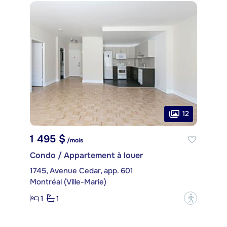
12
1 495 $
/mois
Condo / Appartement à louer
1745, Avenue Cedar, app. 601
Montréal (Ville-Marie)
1
1
?