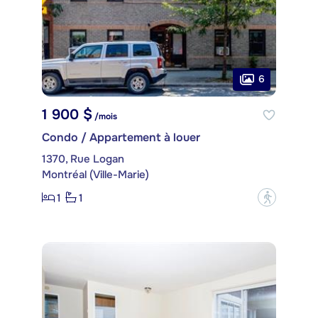
6
1 900 $
/mois
Condo / Appartement à louer
1370, Rue Logan
Montréal (Ville-Marie)
1
1
?