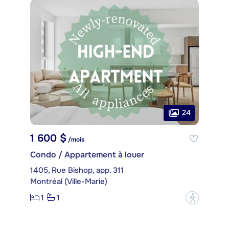
24
1 600 $
/mois
Condo / Appartement à louer
1405, Rue Bishop, app. 311
Montréal (Ville-Marie)
1
1
?