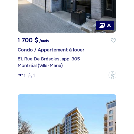
36
1 700 $
/mois
Condo / Appartement à louer
81, Rue De Brésoles, app. 305
Montréal (Ville-Marie)
1
1
?