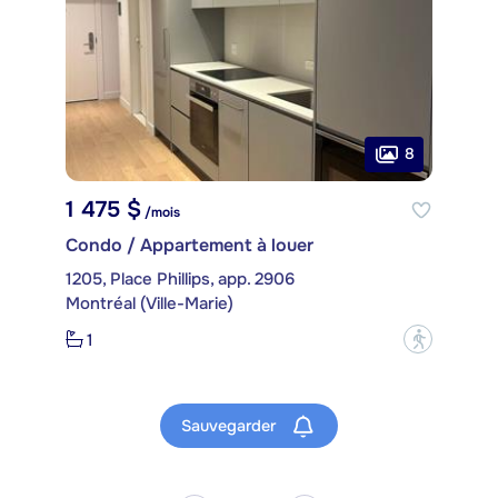
8
1 475 $
/mois
Condo / Appartement à louer
1205, Place Phillips, app. 2906
Montréal (Ville-Marie)
1
?
Sauvegarder