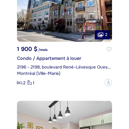
2
1 900 $
/mois
Condo / Appartement à louer
2196 - 2198, boulevard René-Lévesque Ouest, app. 4
Montréal (Ville-Marie)
2
1
?