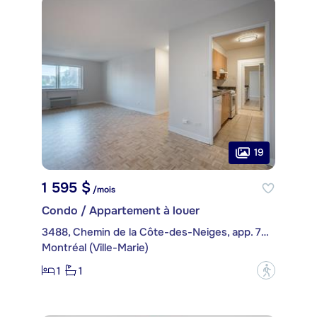
19
1 595 $
/mois
Condo / Appartement à louer
3488, Chemin de la Côte-des-Neiges, app. 709
Montréal (Ville-Marie)
1
1
?