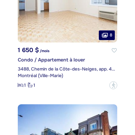
8
1 650 $
/mois
Condo / Appartement à louer
3488, Chemin de la Côte-des-Neiges, app. 407
Montréal (Ville-Marie)
1
1
?