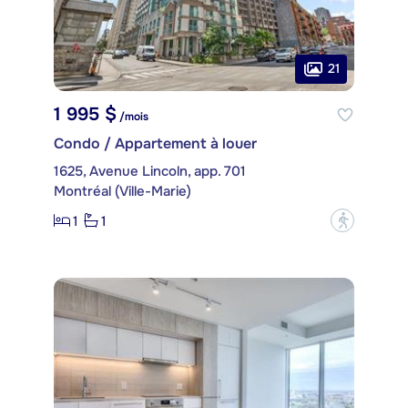
21
1 995 $
/mois
Condo / Appartement à louer
1625, Avenue Lincoln, app. 701
Montréal (Ville-Marie)
1
1
?