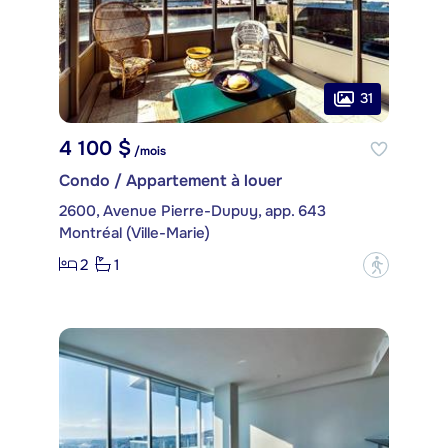
31
4 100 $
/mois
Condo / Appartement à louer
2600, Avenue Pierre-Dupuy, app. 643
Montréal (Ville-Marie)
2
1
?