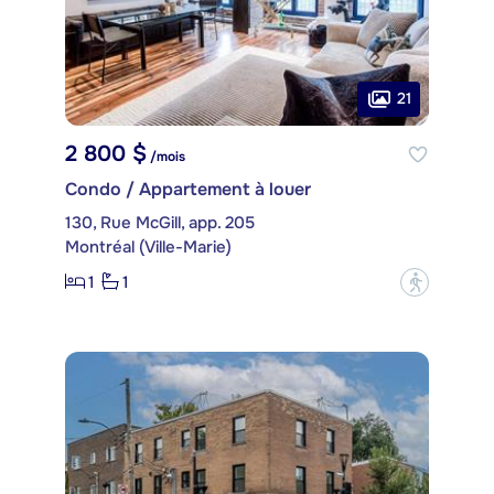
21
2 800 $
/mois
Condo / Appartement à louer
130, Rue McGill, app. 205
Montréal (Ville-Marie)
1
1
?