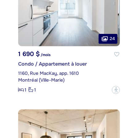
24
1 690 $
/mois
Condo / Appartement à louer
1160, Rue MacKay, app. 1610
Montréal (Ville-Marie)
1
1
?