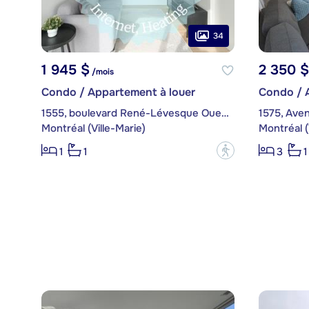
34
1 945 $
2 350 $
/mois
Condo / Appartement à louer
Condo / 
1555, boulevard René-Lévesque Ouest, app. 801
1575, Aven
Montréal (Ville-Marie)
Montréal (
?
1
1
3
1