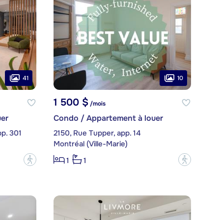
41
10
1 500 $
/mois
er
Condo / Appartement à louer
pp. 301
2150, Rue Tupper, app. 14
Montréal (Ville-Marie)
?
?
1
1