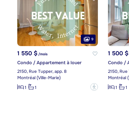
9
1 550 $
1 500 $
/mois
Condo / Appartement à louer
Condo / 
2150, Rue Tupper, app. 8
2150, Rue 
Montréal (Ville-Marie)
Montréal (
?
1
1
1
1