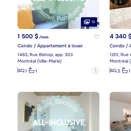
13
1 500 $
4 340 
/mois
Condo / Appartement à louer
Condo / 
1463, Rue Bishop, app. 303
1201, Rue 
Montréal (Ville-Marie)
Montréal (
?
1
1
3
1