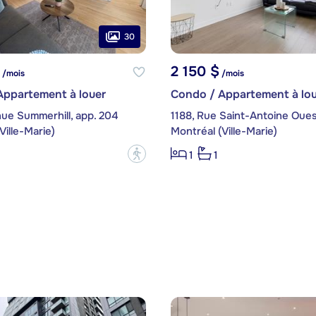
30
2 150 $
/mois
/mois
Appartement à louer
Condo / Appartement à lou
ue Summerhill, app. 204
Ville-Marie)
Montréal (Ville-Marie)
?
1
1