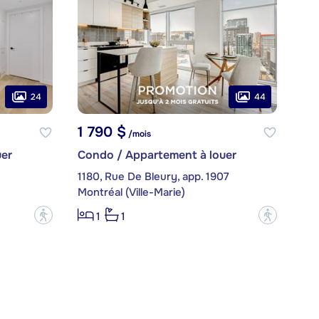
24
44
1 790 $
/mois
er
Condo / Appartement à louer
1180, Rue De Bleury, app. 1907
Montréal (Ville-Marie)
?
?
1
1