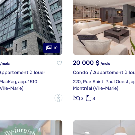
10
20 000 $
/mois
/mois
Appartement à louer
Condo / Appartement à lou
MacKay, app. 1510
220, Rue Saint-Paul Ouest, a
Ville-Marie)
Montréal (Ville-Marie)
?
3
3