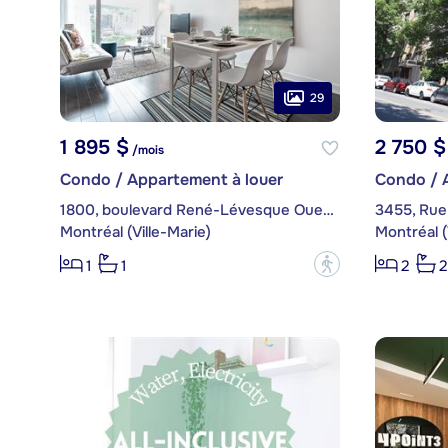
29
1 895 $
2 750 $
/mois
Condo / Appartement à louer
Condo / 
1800, boulevard René-Lévesque Ouest, app. 1605
3455, Rue
Montréal (Ville-Marie)
Montréal (
?
1
1
2
2