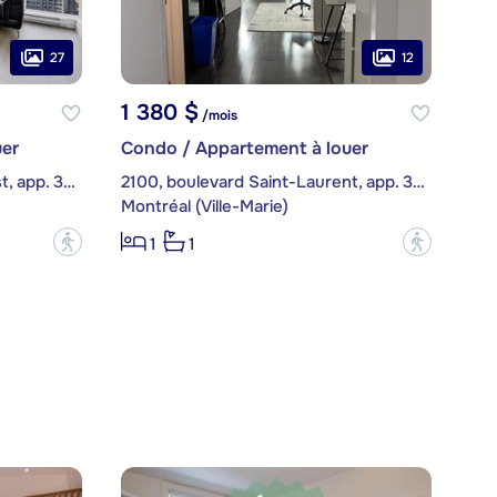
27
12
1 380 $
/mois
er
Condo / Appartement à louer
1188, Rue Saint-Antoine Ouest, app. 3708
2100, boulevard Saint-Laurent, app. 308
Montréal (Ville-Marie)
?
?
1
1