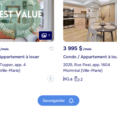
7
3 995 $
/mois
/mois
Appartement à louer
Condo / Appartement à lou
Tupper, app. 4
2025, Rue Peel, app. 1604
Ville-Marie)
Montréal (Ville-Marie)
?
4
2
Sauvegarder