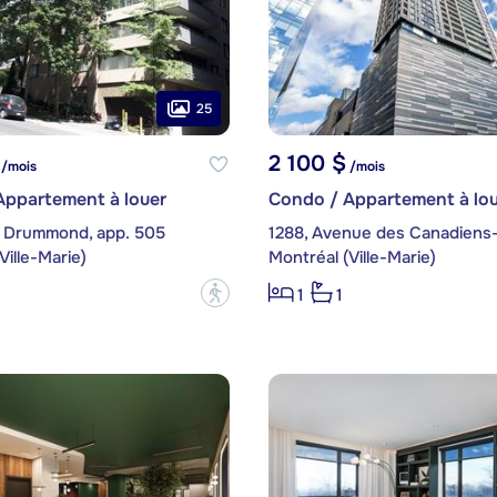
25
2 100 $
/mois
/mois
Appartement à louer
Condo / Appartement à lou
 Drummond, app. 505
Ville-Marie)
Montréal (Ville-Marie)
?
1
1