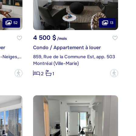
52
13
4 500 $
/mois
er
Condo / Appartement à louer
3940, Chemin de la Côte-des-Neiges, app. D11
859, Rue de la Commune Est, app. 503
Montréal (Ville-Marie)
?
?
2
1