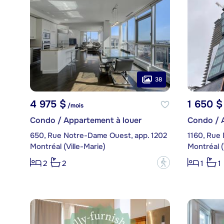
38
4 975 $
1 650 $
/mois
Condo / Appartement à louer
Condo / 
650, Rue Notre-Dame Ouest, app. 1202
1160, Rue 
Montréal (Ville-Marie)
Montréal (
?
2
2
1
1