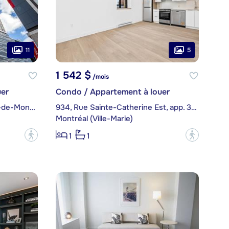
11
5
1 542 $
/mois
er
Condo / Appartement à louer
1288, Avenue des Canadiens-de-Montréal, app. 2104
934, Rue Sainte-Catherine Est, app. 302
Montréal (Ville-Marie)
?
?
1
1