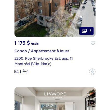
15
1 175 $
/mois
Condo / Appartement à louer
2200, Rue Sherbrooke Est, app. 11
Montréal (Ville-Marie)
1
1
?