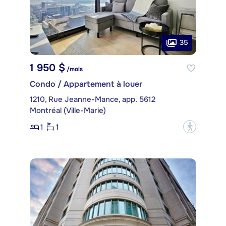
35
1 950 $
/mois
Condo / Appartement à louer
1210, Rue Jeanne-Mance, app. 5612
Montréal (Ville-Marie)
1
1
?