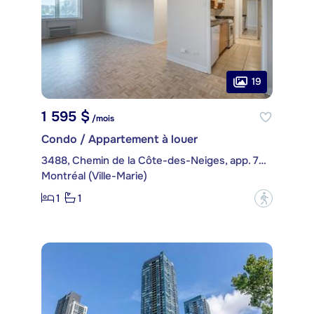
19
1 595 $
/mois
Condo / Appartement à louer
3488, Chemin de la Côte-des-Neiges, app. 709
Montréal (Ville-Marie)
1
1
?