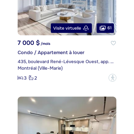
61
Visite virtuelle
7 000 $
/mois
Condo / Appartement à louer
435, boulevard René-Lévesque Ouest, app. PH4514
Montréal (Ville-Marie)
3
2
?