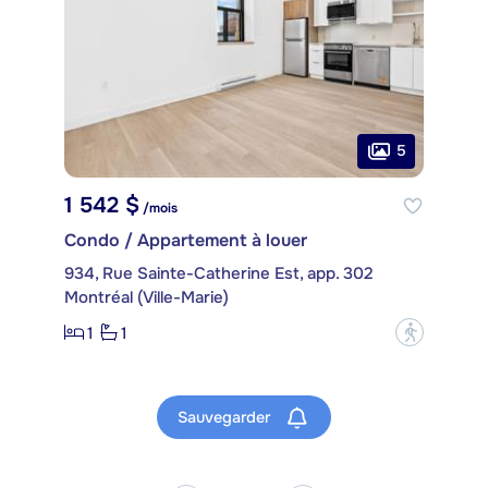
5
1 542 $
/mois
Condo / Appartement à louer
934, Rue Sainte-Catherine Est, app. 302
Montréal (Ville-Marie)
1
1
?
Sauvegarder