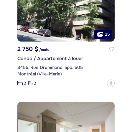
25
2 750 $
/mois
Condo / Appartement à louer
3455, Rue Drummond, app. 505
Montréal (Ville-Marie)
2
2
?