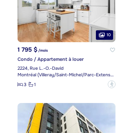
10
1 795 $
/mois
Condo / Appartement à louer
2224, Rue L.-O.-David
Montréal (Villeray/Saint-Michel/Parc-Extension)
3
1
?