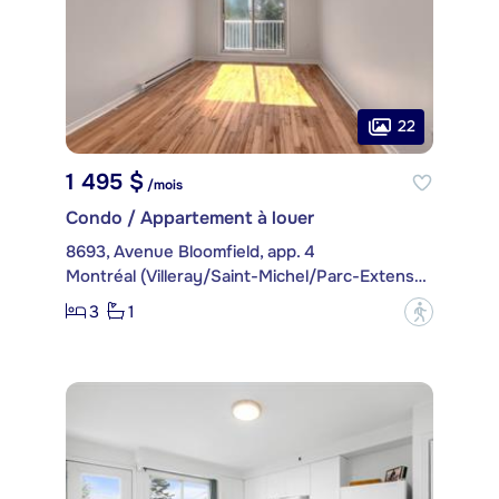
22
1 495 $
/mois
Condo / Appartement à louer
8693, Avenue Bloomfield, app. 4
Montréal (Villeray/Saint-Michel/Parc-Extension)
3
1
?