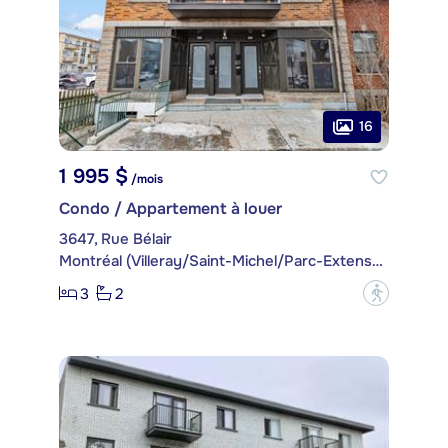
16
1 995 $
/mois
Condo / Appartement à louer
3647, Rue Bélair
Montréal (Villeray/Saint-Michel/Parc-Extension)
3
2
?