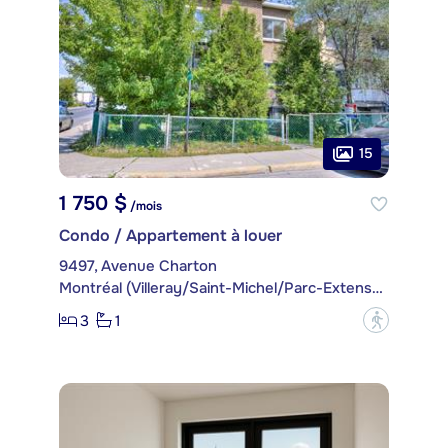
15
1 750 $
/mois
Condo / Appartement à louer
9497, Avenue Charton
Montréal (Villeray/Saint-Michel/Parc-Extension)
3
1
?