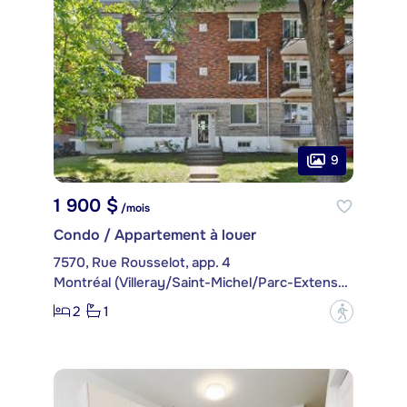
9
1 900 $
/mois
Condo / Appartement à louer
7570, Rue Rousselot, app. 4
Montréal (Villeray/Saint-Michel/Parc-Extension)
2
1
?