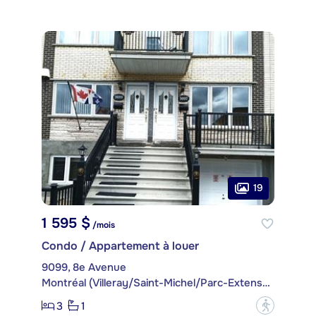
19
1 595 $
/mois
Condo / Appartement à louer
9099, 8e Avenue
Montréal (Villeray/Saint-Michel/Parc-Extension)
3
1
?