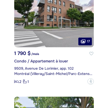
17
1 790 $
/mois
Condo / Appartement à louer
9509, Avenue De Lorimier, app. 102
Montréal (Villeray/Saint-Michel/Parc-Extension)
2
1
?