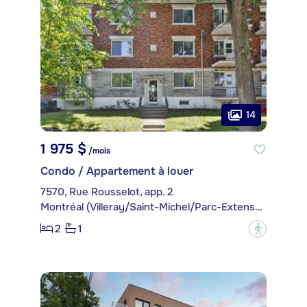
14
1 975 $
/mois
Condo / Appartement à louer
7570, Rue Rousselot, app. 2
Montréal (Villeray/Saint-Michel/Parc-Extension)
2
1
?