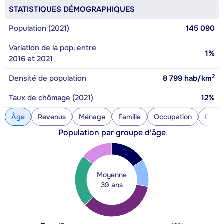
STATISTIQUES DÉMOGRAPHIQUES
Population (2021)
145 090
Variation de la pop. entre
1%
2016 et 2021
2
Densité de population
8 799
hab/km
Taux de chômage (2021)
12%
Âge
Revenus
Ménage
Famille
Occupation
Const
Population par groupe d'âge
Moyenne
39 ans