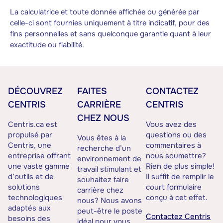
La calculatrice et toute donnée affichée ou générée par
celle-ci sont fournies uniquement à titre indicatif, pour des
fins personnelles et sans quelconque garantie quant à leur
exactitude ou fiabilité.
DÉCOUVREZ
FAITES
CONTACTEZ
CENTRIS
CARRIÈRE
CENTRIS
CHEZ NOUS
Centris.ca est
Vous avez des
propulsé par
questions ou des
Vous êtes à la
Centris, une
commentaires à
recherche d’un
entreprise offrant
nous soumettre?
environnement de
une vaste gamme
Rien de plus simple!
travail stimulant et
d’outils et de
Il suffit de remplir le
souhaitez faire
solutions
court formulaire
carrière chez
technologiques
conçu à cet effet.
nous? Nous avons
adaptés aux
peut-être le poste
Contactez Centris
besoins des
idéal pour vous.