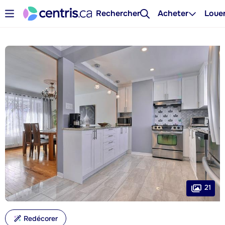
Rechercher
Acheter
Loue
21
Redécorer