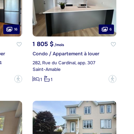
16
6
1 805 $
/mois
er
Condo / Appartement à louer
4
282, Rue du Cardinal, app. 307
Saint-Amable
?
?
1
1