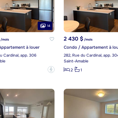
14
2 430 $
/mois
/mois
Appartement à louer
Condo / Appartement à lou
u Cardinal, app. 306
282, Rue du Cardinal, app. 30
ble
Saint-Amable
?
2
1