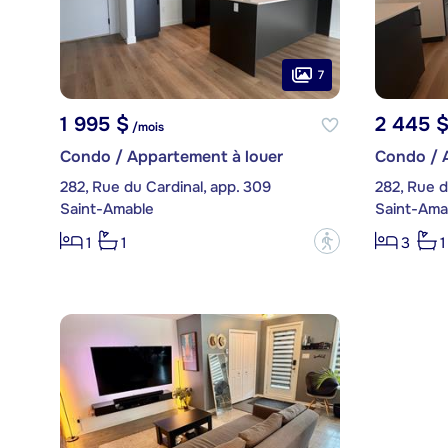
7
1 995 $
2 445 
/mois
Condo / Appartement à louer
Condo / 
282, Rue du Cardinal, app. 309
282, Rue d
Saint-Amable
Saint-Ama
?
1
1
3
1