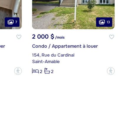
7
13
2 000 $
/mois
er
Condo / Appartement à louer
154, Rue du Cardinal
Saint-Amable
?
?
2
2