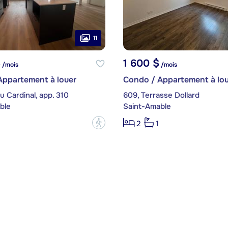
11
$
1 600 $
/mois
/mois
Appartement à louer
Condo / Appartement à lou
u Cardinal, app. 310
609, Terrasse Dollard
ble
Saint-Amable
?
2
1