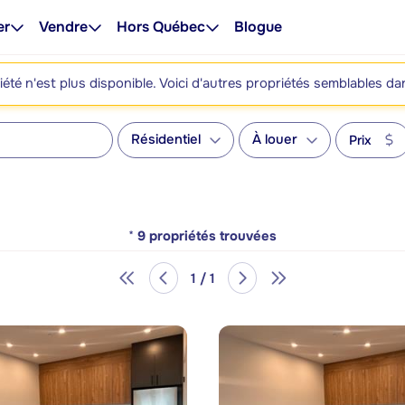
er
Vendre
Hors Québec
Blogue
été n'est plus disponible. Voici d'autres propriétés semblables da
Résidentiel
À louer
Prix
*
9
propriétés trouvées
1 / 1