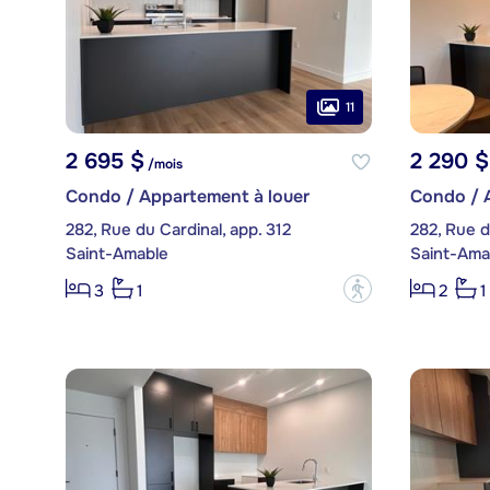
11
2 695 $
2 290 $
/mois
Condo / Appartement à louer
Condo / 
282, Rue du Cardinal, app. 312
282, Rue d
Saint-Amable
Saint-Ama
?
3
1
2
1