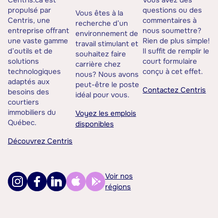
Centris.ca est
Vous avez des
propulsé par
questions ou des
Vous êtes à la
Centris, une
commentaires à
recherche d’un
entreprise offrant
nous soumettre?
environnement de
une vaste gamme
Rien de plus simple!
travail stimulant et
d’outils et de
Il suffit de remplir le
souhaitez faire
solutions
court formulaire
carrière chez
technologiques
conçu à cet effet.
nous? Nous avons
adaptés aux
peut-être le poste
Contactez Centris
besoins des
idéal pour vous.
courtiers
immobiliers du
Voyez les emplois
Québec.
disponibles
Découvrez Centris
Voir nos
régions