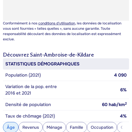
Conformément à nos
conditions d’utilisation
, les données de localisation
vous sont fournies « telles quelles », sans aucune garantie. Toute
responsabilité découlant des données de localisation est expressément
exclue.
Découvrez
Saint-Ambroise-de-Kildare
STATISTIQUES DÉMOGRAPHIQUES
Population (2021)
4 090
Variation de la pop. entre
6%
2016 et 2021
2
Densité de population
60
hab/km
Taux de chômage (2021)
4%
Âge
Revenus
Ménage
Famille
Occupation
Const