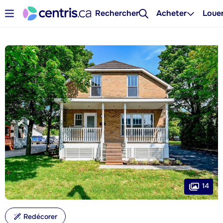
Rechercher
Acheter
Loue
14
Redécorer