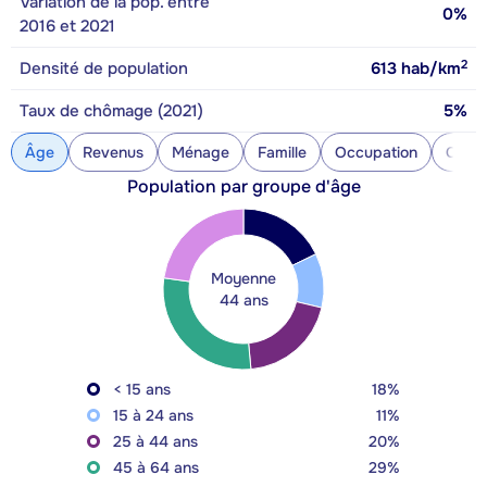
Variation de la pop. entre
0%
2016 et 2021
2
Densité de population
613
hab/km
Taux de chômage (2021)
5%
Âge
Revenus
Ménage
Famille
Occupation
Const
Population par groupe d'âge
Moyenne
44 ans
< 15 ans
18%
15 à 24 ans
11%
25 à 44 ans
20%
45 à 64 ans
29%