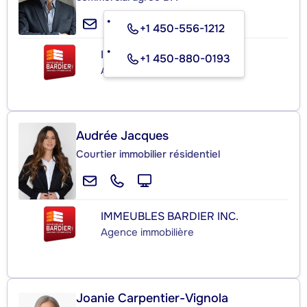
+1 450-556-1212
IMMEUBLES BARDIER INC.
+1 450-880-0193
Agence immobilière
Audrée Jacques
Courtier immobilier résidentiel
IMMEUBLES BARDIER INC.
Agence immobilière
Joanie Carpentier-Vignola