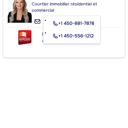
Courtier immobilier résidentiel et
commercial
+1 450-881-7878
IMMEUBLES BARDIER INC.
+1 450-556-1212
Agence immobilière