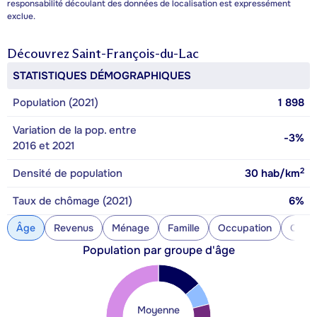
responsabilité découlant des données de localisation est expressément
exclue.
Découvrez
Saint-François-du-Lac
STATISTIQUES DÉMOGRAPHIQUES
Population (2021)
1 898
Variation de la pop. entre
-3%
2016 et 2021
2
Densité de population
30
hab/km
Taux de chômage (2021)
6%
Âge
Revenus
Ménage
Famille
Occupation
Const
Population par groupe d'âge
Moyenne