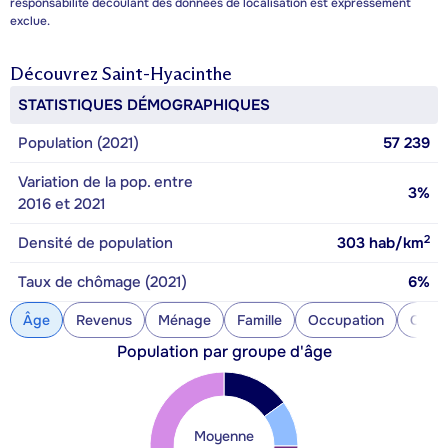
responsabilité découlant des données de localisation est expressément
exclue.
Découvrez
Saint-Hyacinthe
STATISTIQUES DÉMOGRAPHIQUES
Population (2021)
57 239
Variation de la pop. entre
3%
2016 et 2021
2
Densité de population
303
hab/km
Taux de chômage (2021)
6%
Âge
Revenus
Ménage
Famille
Occupation
Const
Population par groupe d'âge
Moyenne