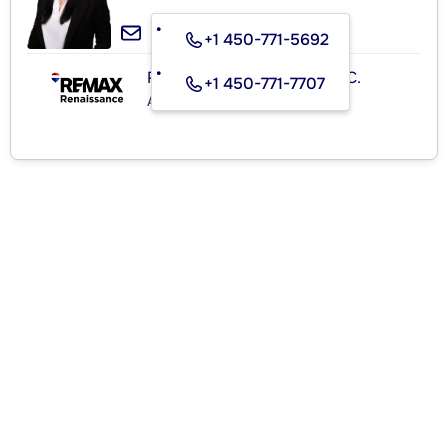
+1 450-771-5692
RE/MAX RENAISSANCE INC.
+1 450-771-7707
Agence immobilière