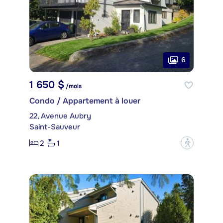
6
1 650 $
/mois
Condo / Appartement à louer
22, Avenue Aubry
Saint-Sauveur
2
1
?