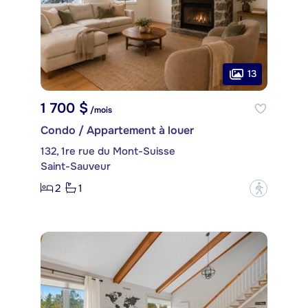
13
1 700 $
/mois
Condo / Appartement à louer
132, 1re rue du Mont-Suisse
Saint-Sauveur
2
1
?