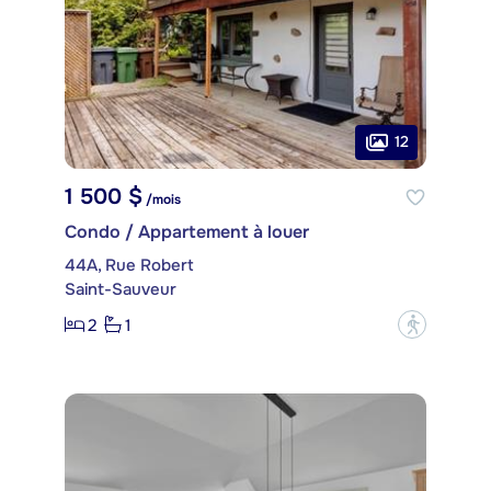
12
1 500 $
/mois
Condo / Appartement à louer
44A, Rue Robert
Saint-Sauveur
2
1
?