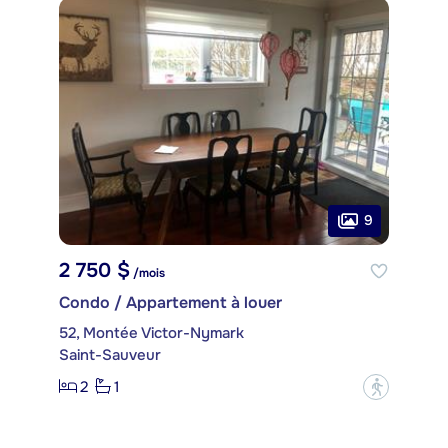
9
2 750 $
/mois
Condo / Appartement à louer
52, Montée Victor-Nymark
Saint-Sauveur
2
1
?