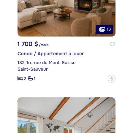
13
1 700 $
/mois
Condo / Appartement à louer
132, 1re rue du Mont-Suisse
Saint-Sauveur
2
1
?