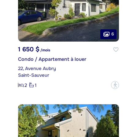
6
1 650 $
/mois
Condo / Appartement à louer
22, Avenue Aubry
Saint-Sauveur
2
1
?