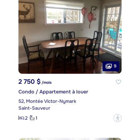
9
2 750 $
/mois
Condo / Appartement à louer
52, Montée Victor-Nymark
Saint-Sauveur
2
1
?