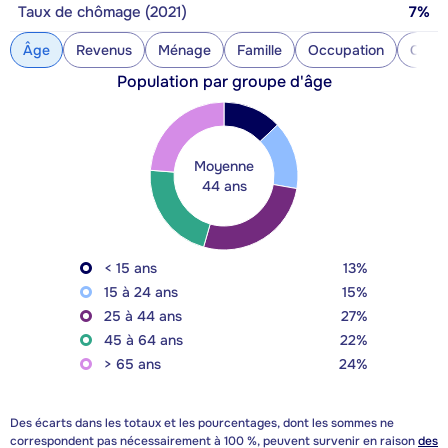
Taux de chômage (2021)
7%
Âge
Revenus
Ménage
Famille
Occupation
Const
Population par groupe d'âge
Moyenne
44 ans
< 15 ans
13%
15 à 24 ans
15%
25 à 44 ans
27%
45 à 64 ans
22%
> 65 ans
24%
Des écarts dans les totaux et les pourcentages, dont les sommes ne
correspondent pas nécessairement à 100 %, peuvent survenir en raison
des