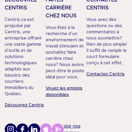
CENTRIS
CARRIÈRE
CENTRIS
CHEZ NOUS
Centris.ca est
Vous avez des
propulsé par
questions ou des
Vous êtes à la
Centris, une
commentaires à
recherche d’un
entreprise offrant
nous soumettre?
environnement de
une vaste gamme
Rien de plus simple!
travail stimulant et
d’outils et de
Il suffit de remplir le
souhaitez faire
solutions
court formulaire
carrière chez
technologiques
conçu à cet effet.
nous? Nous avons
adaptés aux
peut-être le poste
Contactez Centris
besoins des
idéal pour vous.
courtiers
immobiliers du
Voyez les emplois
Québec.
disponibles
Découvrez Centris
Voir nos