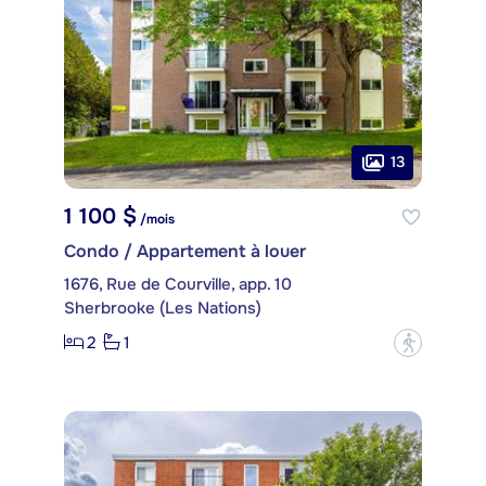
13
1 100 $
/mois
Condo / Appartement à louer
1676, Rue de Courville, app. 10
Sherbrooke (Les Nations)
2
1
?