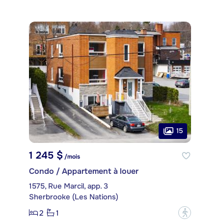
15
1 245 $
/mois
Condo / Appartement à louer
1575, Rue Marcil, app. 3
Sherbrooke (Les Nations)
2
1
?