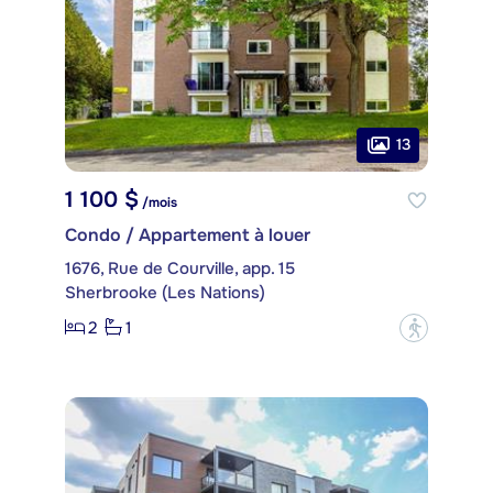
13
1 100 $
/mois
Condo / Appartement à louer
1676, Rue de Courville, app. 15
Sherbrooke (Les Nations)
2
1
?