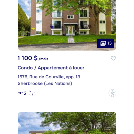
13
1 100 $
/mois
Condo / Appartement à louer
1676, Rue de Courville, app. 13
Sherbrooke (Les Nations)
2
1
?