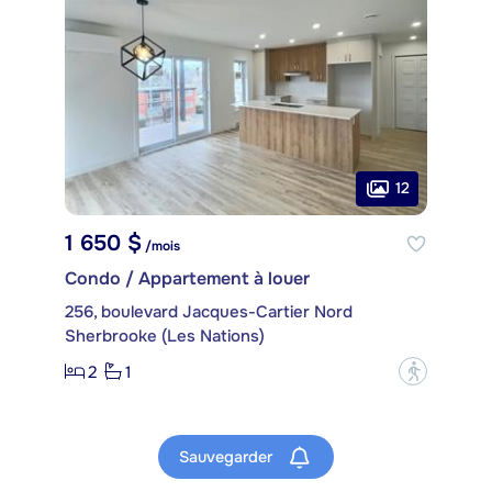
12
1 650 $
/mois
Condo / Appartement à louer
256, boulevard Jacques-Cartier Nord
Sherbrooke (Les Nations)
2
1
?
Sauvegarder