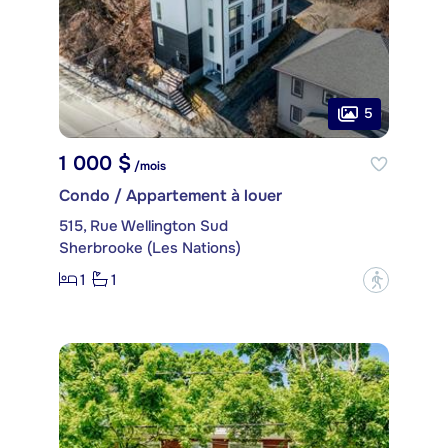
5
1 000 $
/mois
Condo / Appartement à louer
515, Rue Wellington Sud
Sherbrooke (Les Nations)
1
1
?