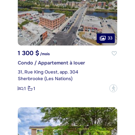
33
1 300 $
/mois
Condo / Appartement à louer
31, Rue King Ouest, app. 304
Sherbrooke (Les Nations)
1
1
?