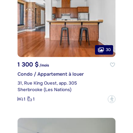
30
1 300 $
/mois
Condo / Appartement à louer
31, Rue King Ouest, app. 305
Sherbrooke (Les Nations)
1
1
?