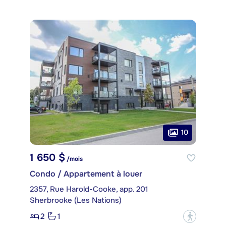
10
1 650 $
/mois
Condo / Appartement à louer
2357, Rue Harold-Cooke, app. 201
Sherbrooke (Les Nations)
2
1
?