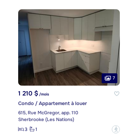
7
1 210 $
/mois
Condo / Appartement à louer
615, Rue McGregor, app. 110
Sherbrooke (Les Nations)
3
1
?