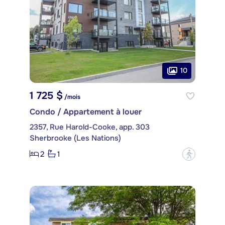
10
1 725 $
/mois
Condo / Appartement à louer
2357, Rue Harold-Cooke, app. 303
Sherbrooke (Les Nations)
2
1
?