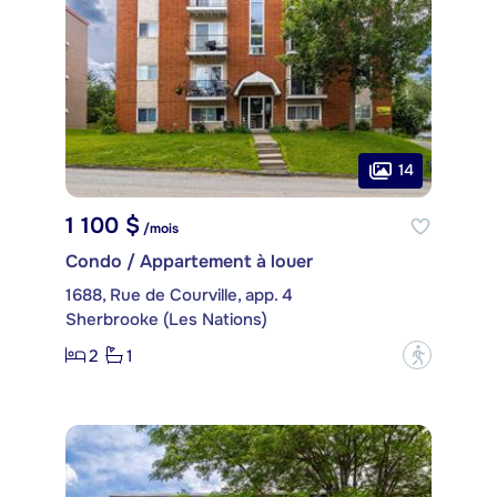
14
1 100 $
/mois
Condo / Appartement à louer
1688, Rue de Courville, app. 4
Sherbrooke (Les Nations)
2
1
?