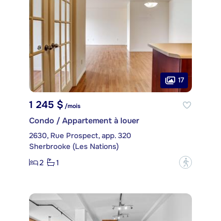
17
1 245 $
/mois
Condo / Appartement à louer
2630, Rue Prospect, app. 320
Sherbrooke (Les Nations)
2
1
?