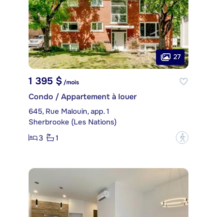
27
1 395 $
/mois
Condo / Appartement à louer
645, Rue Malouin, app. 1
Sherbrooke (Les Nations)
3
1
?