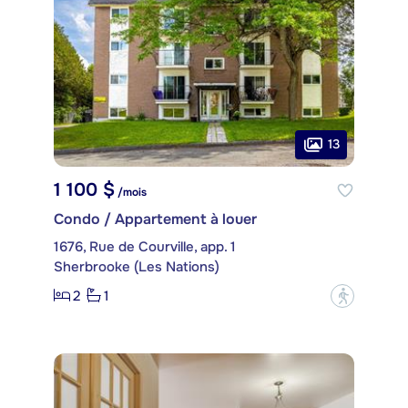
13
1 100 $
/mois
Condo / Appartement à louer
1676, Rue de Courville, app. 1
Sherbrooke (Les Nations)
2
1
?