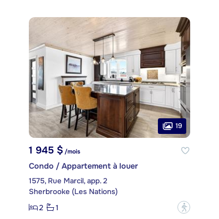
19
1 945 $
/mois
Condo / Appartement à louer
1575, Rue Marcil, app. 2
Sherbrooke (Les Nations)
2
1
?