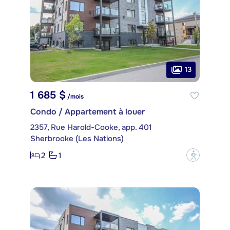
13
1 685 $
/mois
Condo / Appartement à louer
2357, Rue Harold-Cooke, app. 401
Sherbrooke (Les Nations)
2
1
?