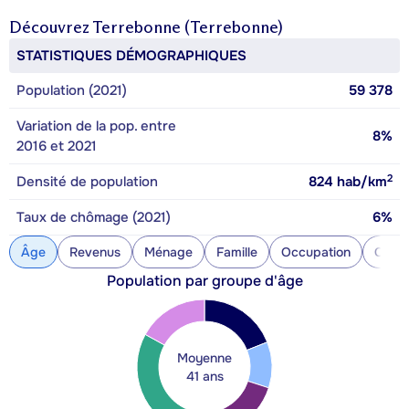
Découvrez
Terrebonne (Terrebonne)
STATISTIQUES DÉMOGRAPHIQUES
Population (2021)
59 378
Variation de la pop. entre
8%
2016 et 2021
2
Densité de population
824
hab/km
Taux de chômage (2021)
6%
Âge
Revenus
Ménage
Famille
Occupation
Const
Population par groupe d'âge
Moyenne
41 ans