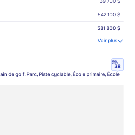
39 700 $
542 100 $
581 800 $
Voir plus
Walk
Score
38
n de golf, Parc, Piste cyclable, École primaire, École