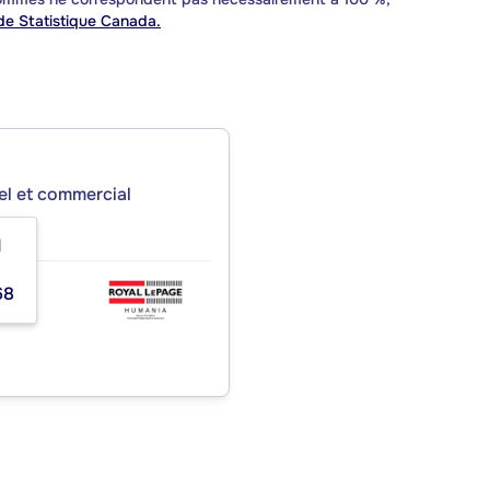
e Statistique Canada.
iel et commercial
1
68