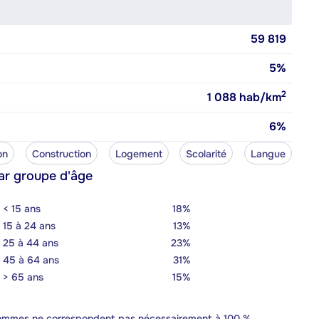
59 819
5%
2
1 088
hab/km
6%
on
Construction
Logement
Scolarité
Langue
ar groupe d'âge
< 15 ans
18%
15 à 24 ans
13%
25 à 44 ans
23%
45 à 64 ans
31%
> 65 ans
15%
 sommes ne correspondent pas nécessairement à 100 %,