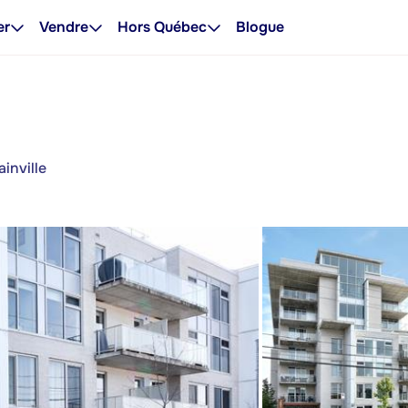
er
Vendre
Hors Québec
Blogue
inville