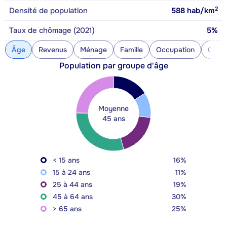
2
Densité de population
588
hab/km
Taux de chômage (2021)
5%
Âge
Revenus
Ménage
Famille
Occupation
Const
Population par groupe d'âge
Moyenne
45 ans
< 15 ans
16%
15 à 24 ans
11%
25 à 44 ans
19%
45 à 64 ans
30%
> 65 ans
25%