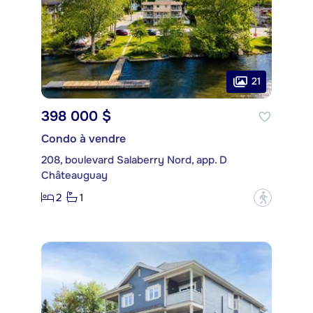
21
398 000 $
Condo à vendre
208, boulevard Salaberry Nord, app. D
Châteauguay
2
1
?