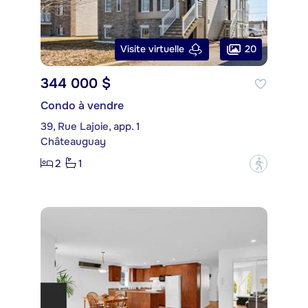
20
Visite virtuelle
344 000 $
Condo à vendre
39, Rue Lajoie, app. 1
Châteauguay
2
1
?