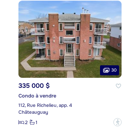
30
335 000 $
Condo à vendre
112, Rue Richelieu, app. 4
Châteauguay
2
1
?