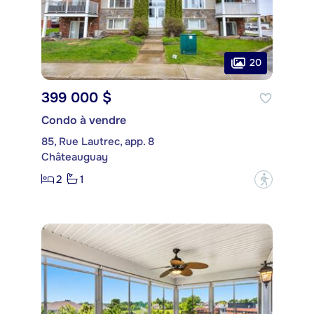
20
399 000 $
Condo à vendre
85, Rue Lautrec, app. 8
Châteauguay
2
1
?