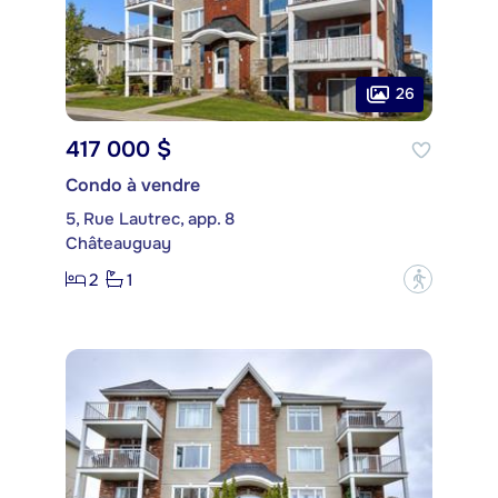
26
417 000 $
Condo à vendre
5, Rue Lautrec, app. 8
Châteauguay
2
1
?