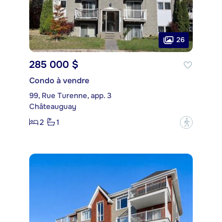
26
285 000 $
Condo à vendre
99, Rue Turenne, app. 3
Châteauguay
2
1
?