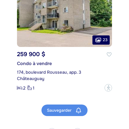
23
259 900 $
Condo à vendre
174, boulevard Rousseau, app. 3
Châteauguay
2
1
?
Sauvegarder