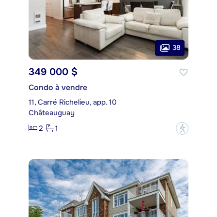
38
349 000 $
Condo à vendre
11, Carré Richelieu, app. 10
Châteauguay
2
1
?