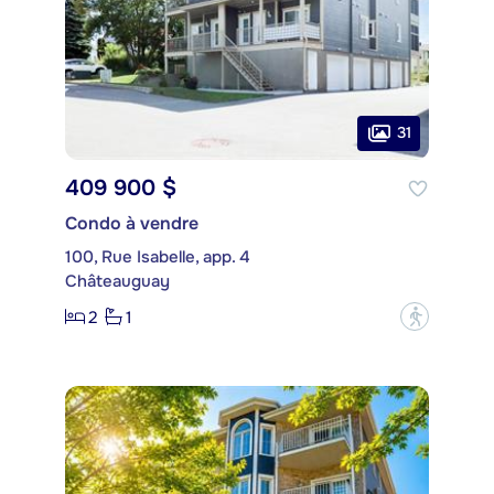
31
409 900 $
Condo à vendre
100, Rue Isabelle, app. 4
Châteauguay
2
1
?