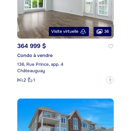
36
Visite virtuelle
364 999 $
Condo à vendre
136, Rue Prince, app. 4
Châteauguay
2
1
?