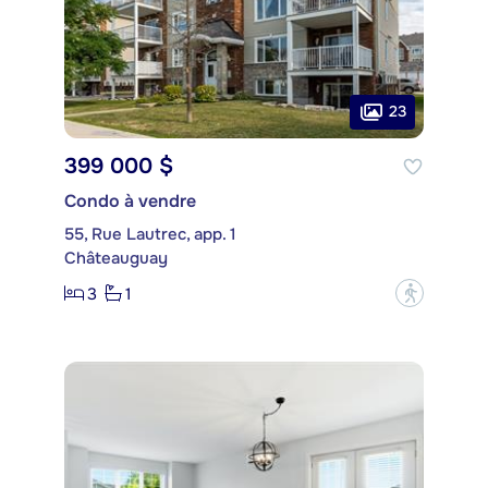
23
399 000 $
Condo à vendre
55, Rue Lautrec, app. 1
Châteauguay
3
1
?