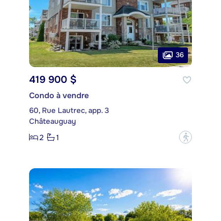
36
419 900 $
Condo à vendre
60, Rue Lautrec, app. 3
Châteauguay
2
1
?