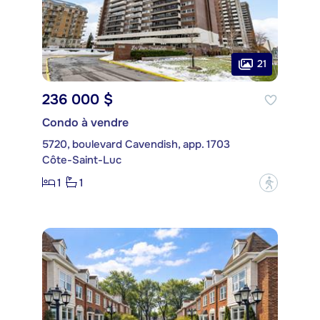
21
236 000 $
Condo à vendre
5720, boulevard Cavendish, app. 1703
Côte-Saint-Luc
1
1
?