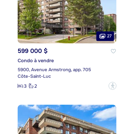
27
599 000 $
Condo à vendre
5900, Avenue Armstrong, app. 705
Côte-Saint-Luc
3
2
?