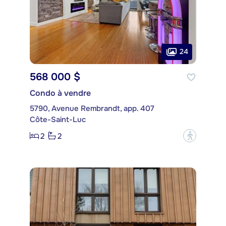
24
568 000 $
Condo à vendre
5790, Avenue Rembrandt, app. 407
Côte-Saint-Luc
2
2
?