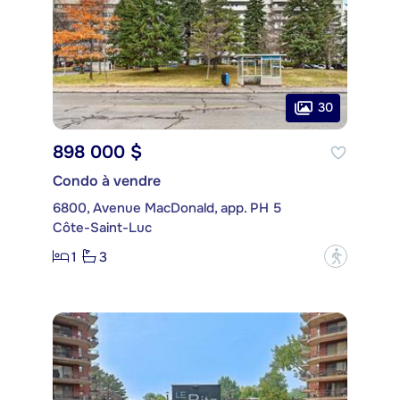
30
898 000 $
Condo à vendre
6800, Avenue MacDonald, app. PH 5
Côte-Saint-Luc
1
3
?