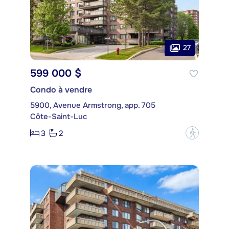
27
599 000 $
Condo à vendre
5900, Avenue Armstrong, app. 705
Côte-Saint-Luc
3
2
?