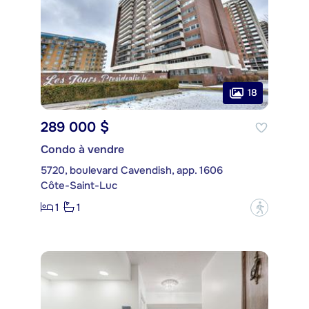
18
289 000 $
Condo à vendre
5720, boulevard Cavendish, app. 1606
Côte-Saint-Luc
1
1
?