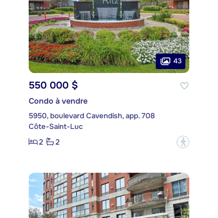
43
550 000 $
Condo à vendre
5950, boulevard Cavendish, app. 708
Côte-Saint-Luc
2
2
?