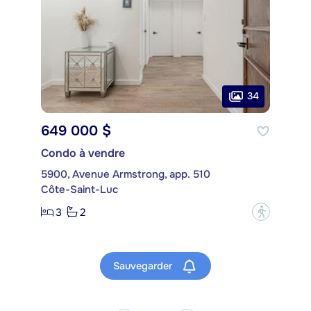
34
649 000 $
Condo à vendre
5900, Avenue Armstrong, app. 510
Côte-Saint-Luc
3
2
?
Sauvegarder