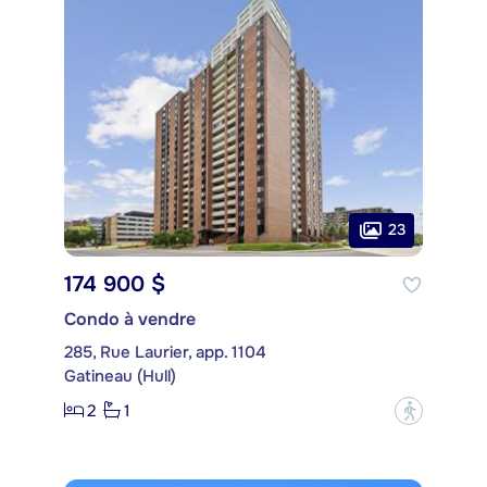
23
174 900 $
Condo à vendre
285, Rue Laurier, app. 1104
Gatineau (Hull)
2
1
?