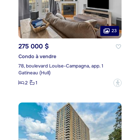
23
275 000 $
Condo à vendre
78, boulevard Louise-Campagna, app. 1
Gatineau (Hull)
2
1
?