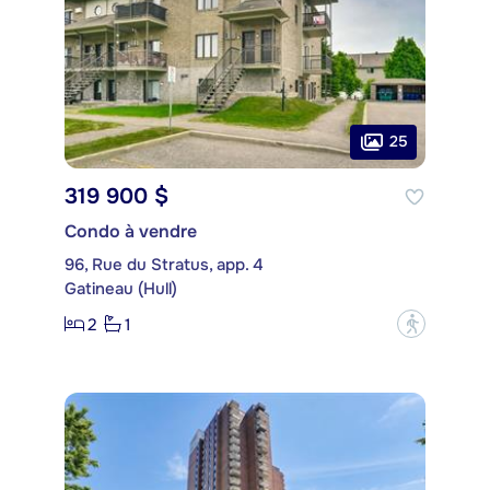
25
319 900 $
Condo à vendre
96, Rue du Stratus, app. 4
Gatineau (Hull)
2
1
?