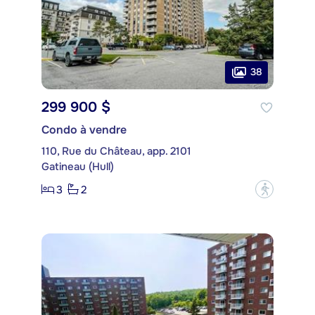
38
299 900 $
Condo à vendre
110, Rue du Château, app. 2101
Gatineau (Hull)
3
2
?