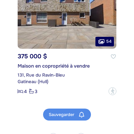
54
375 000 $
Maison en copropriété à vendre
131, Rue du Ravin-Bleu
Gatineau (Hull)
4
3
?
Sauvegarder