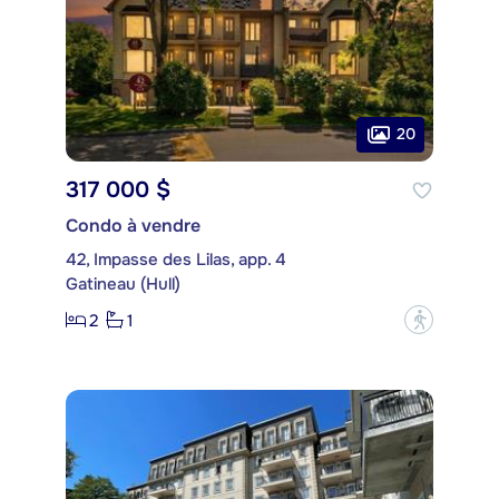
20
317 000 $
Condo à vendre
42, Impasse des Lilas, app. 4
Gatineau (Hull)
2
1
?