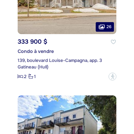
26
333 900 $
Condo à vendre
139, boulevard Louise-Campagna, app. 3
Gatineau (Hull)
2
1
?