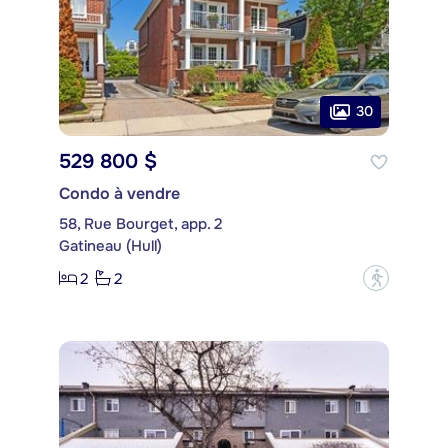
30
529 800 $
Condo à vendre
58, Rue Bourget, app. 2
Gatineau (Hull)
2
2
?