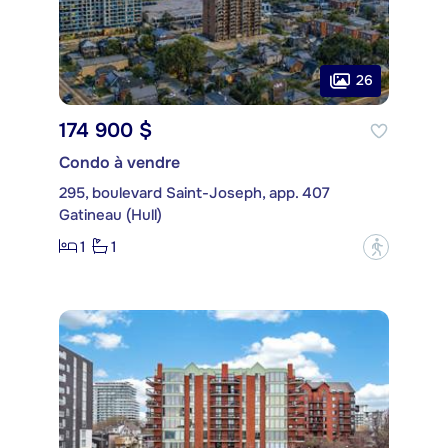
26
174 900 $
Condo à vendre
295, boulevard Saint-Joseph, app. 407
Gatineau (Hull)
1
1
?