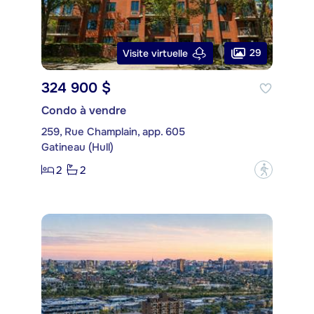
29
Visite virtuelle
324 900 $
Condo à vendre
259, Rue Champlain, app. 605
Gatineau (Hull)
2
2
?