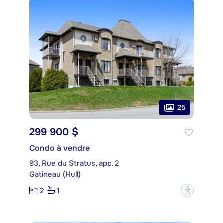
25
299 900 $
Condo à vendre
93, Rue du Stratus, app. 2
Gatineau (Hull)
2
1
?