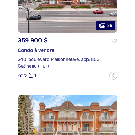
26
359 900 $
Condo à vendre
240, boulevard Maisonneuve, app. 803
Gatineau (Hull)
2
1
?