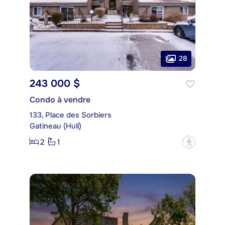
28
243 000 $
Condo à vendre
133, Place des Sorbiers
Gatineau (Hull)
2
1
?