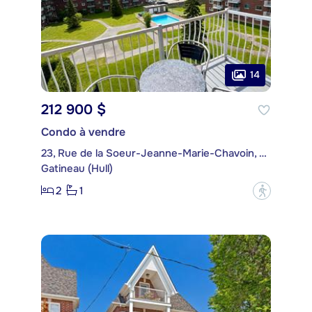
14
212 900 $
Condo à vendre
23, Rue de la Soeur-Jeanne-Marie-Chavoin, app. 517
Gatineau (Hull)
2
1
?