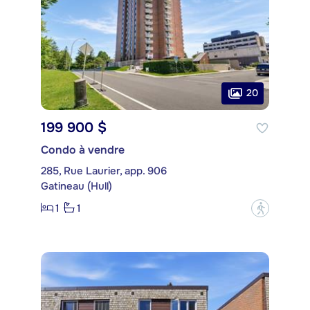
20
199 900 $
Condo à vendre
285, Rue Laurier, app. 906
Gatineau (Hull)
1
1
?