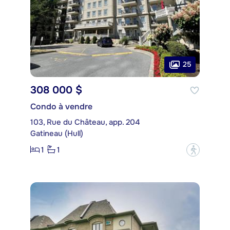
25
308 000 $
Condo à vendre
103, Rue du Château, app. 204
Gatineau (Hull)
1
1
?