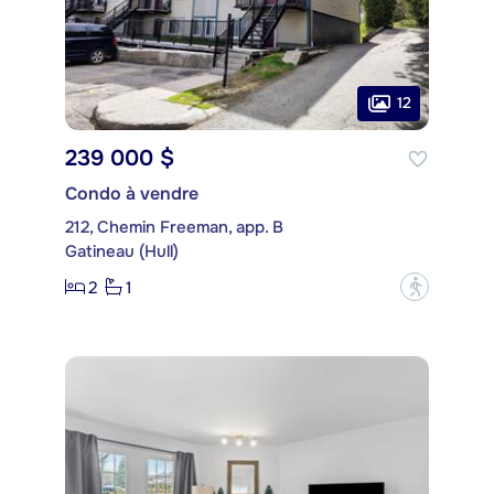
12
239 000 $
Condo à vendre
212, Chemin Freeman, app. B
Gatineau (Hull)
2
1
?