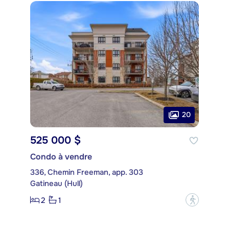
20
525 000 $
Condo à vendre
336, Chemin Freeman, app. 303
Gatineau (Hull)
2
1
?