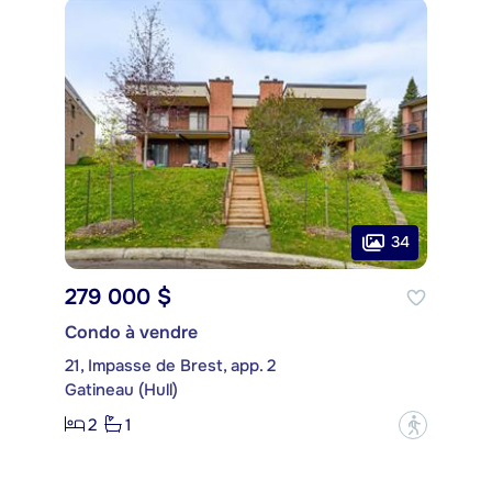
34
279 000 $
Condo à vendre
21, Impasse de Brest, app. 2
Gatineau (Hull)
2
1
?