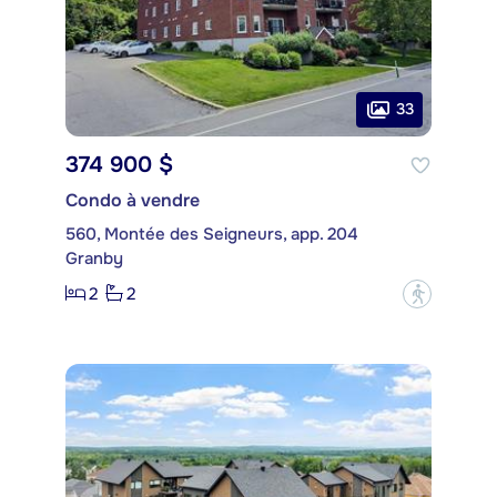
33
374 900 $
Condo à vendre
560, Montée des Seigneurs, app. 204
Granby
2
2
?