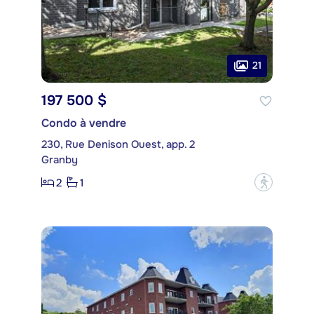
21
197 500 $
Condo à vendre
230, Rue Denison Ouest, app. 2
Granby
2
1
?