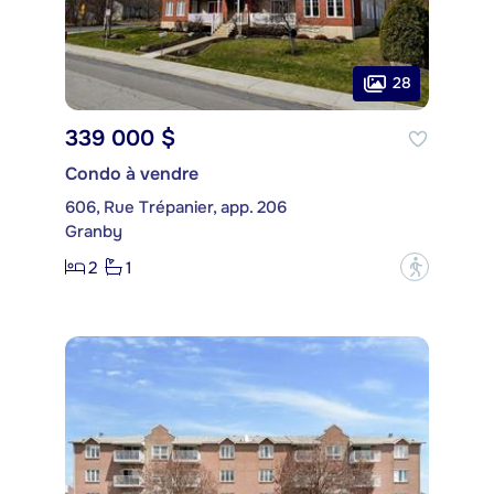
28
339 000 $
Condo à vendre
606, Rue Trépanier, app. 206
Granby
2
1
?