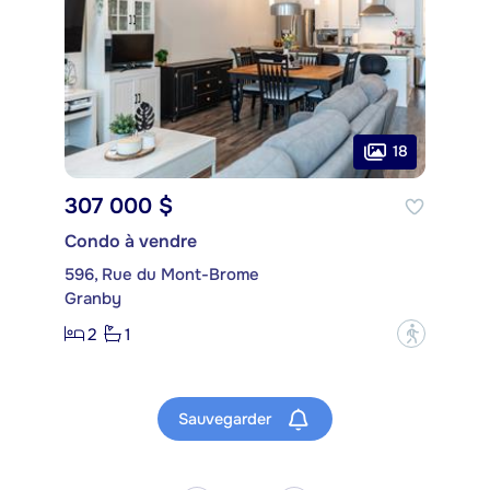
18
307 000 $
Condo à vendre
596, Rue du Mont-Brome
Granby
2
1
?
Sauvegarder