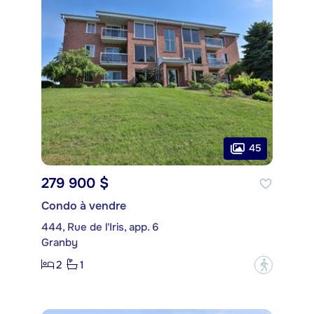
45
279 900 $
Condo à vendre
444, Rue de l'Iris, app. 6
Granby
2
1
?