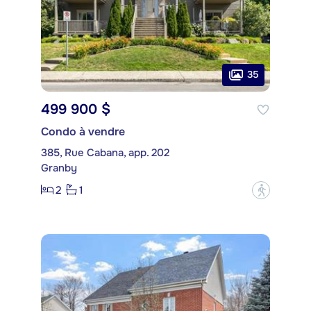
35
499 900 $
Condo à vendre
385, Rue Cabana, app. 202
Granby
2
1
?