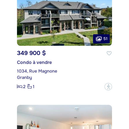
51
349 900 $
Condo à vendre
1034, Rue Magnone
Granby
2
1
?