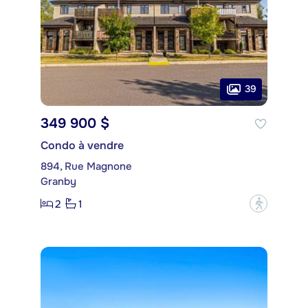
39
349 900 $
Condo à vendre
894, Rue Magnone
Granby
2
1
?