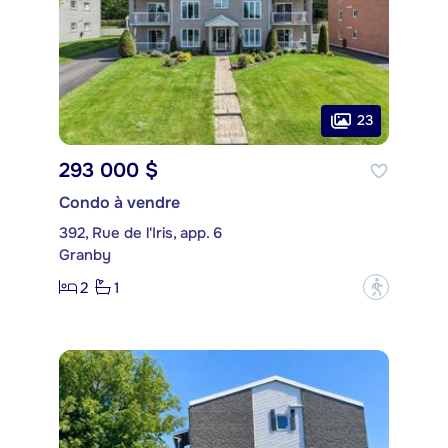
23
293 000 $
Condo à vendre
392, Rue de l'Iris, app. 6
Granby
2
1
?