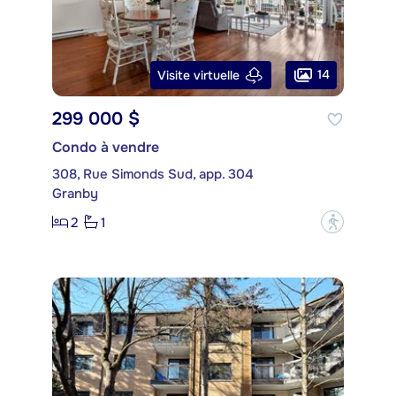
14
Visite virtuelle
299 000 $
Condo à vendre
308, Rue Simonds Sud, app. 304
Granby
2
1
?