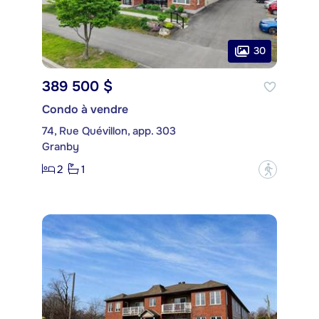
30
389 500 $
Condo à vendre
74, Rue Quévillon, app. 303
Granby
2
1
?