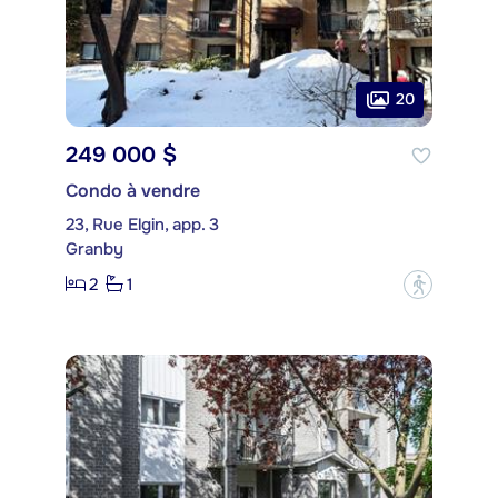
20
249 000 $
Condo à vendre
23, Rue Elgin, app. 3
Granby
2
1
?