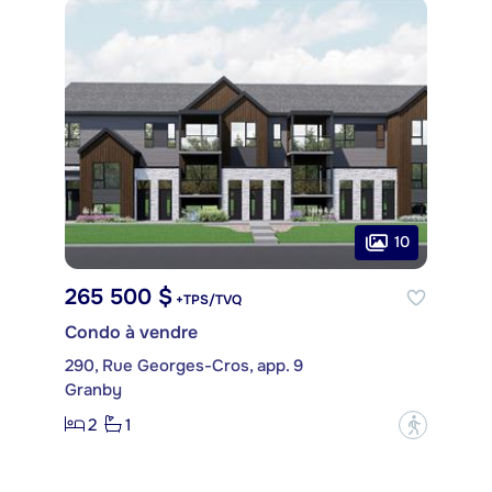
10
265 500 $
+TPS/TVQ
Condo à vendre
290, Rue Georges-Cros, app. 9
Granby
2
1
?