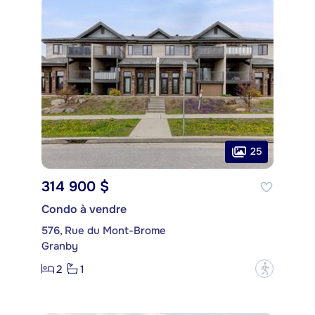
25
314 900 $
Condo à vendre
576, Rue du Mont-Brome
Granby
2
1
?