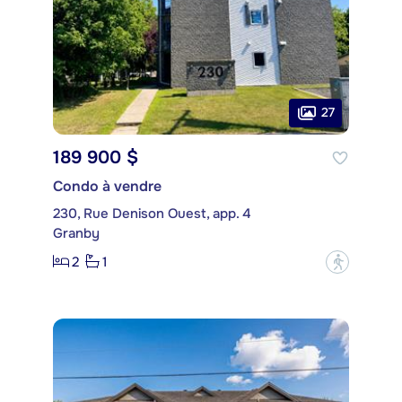
27
189 900 $
Condo à vendre
230, Rue Denison Ouest, app. 4
Granby
2
1
?