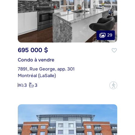
29
695 000 $
Condo à vendre
7891, Rue George, app. 301
Montréal (LaSalle)
3
3
?