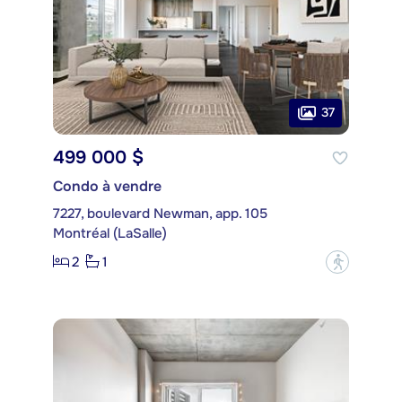
37
499 000 $
Condo à vendre
7227, boulevard Newman, app. 105
Montréal (LaSalle)
2
1
?