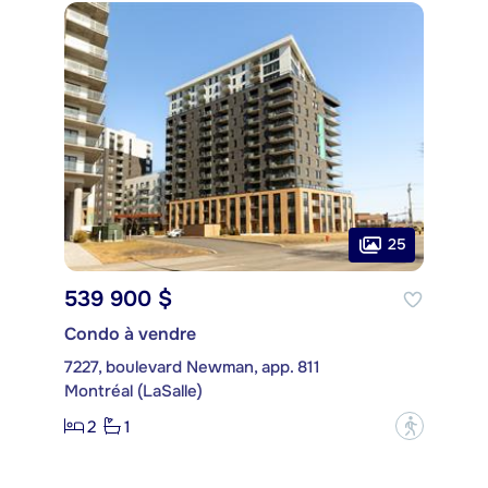
25
539 900 $
Condo à vendre
7227, boulevard Newman, app. 811
Montréal (LaSalle)
2
1
?