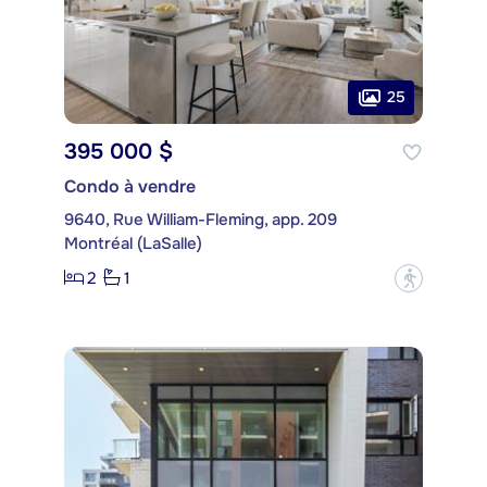
25
395 000 $
Condo à vendre
9640, Rue William-Fleming, app. 209
Montréal (LaSalle)
2
1
?