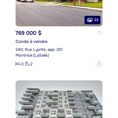
33
769 000 $
Condo à vendre
240, Rue Lyette, app. 201
Montréal (LaSalle)
3
2
?