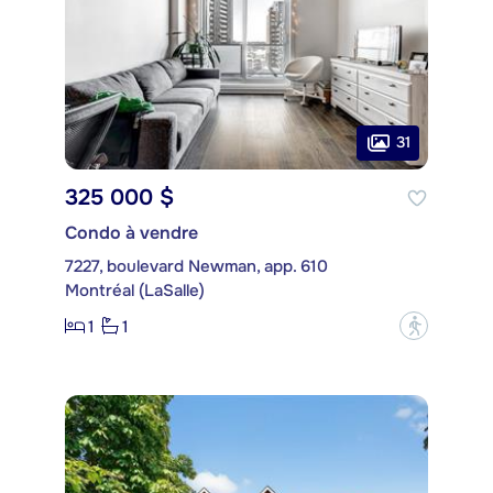
31
325 000 $
Condo à vendre
7227, boulevard Newman, app. 610
Montréal (LaSalle)
1
1
?