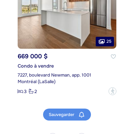
25
669 000 $
Condo à vendre
7227, boulevard Newman, app. 1001
Montréal (LaSalle)
3
2
?
Sauvegarder