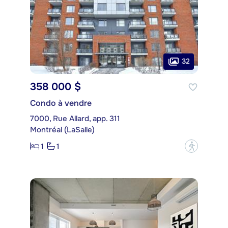
32
358 000 $
Condo à vendre
7000, Rue Allard, app. 311
Montréal (LaSalle)
1
1
?