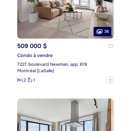
36
509 000 $
Condo à vendre
7227, boulevard Newman, app. 619
Montréal (LaSalle)
2
1
?