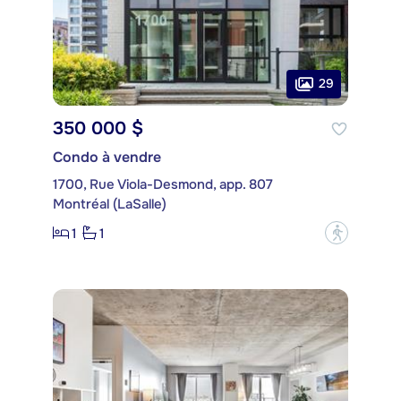
29
350 000 $
Condo à vendre
1700, Rue Viola-Desmond, app. 807
Montréal (LaSalle)
1
1
?