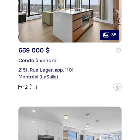
35
659 000 $
Condo à vendre
2151, Rue Léger, app. 1101
Montréal (LaSalle)
2
1
?