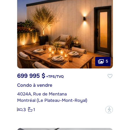
5
699 995 $
+TPS/TVQ
Condo à vendre
4024A, Rue de Mentana
Montréal (Le Plateau-Mont-Royal)
3
1
?