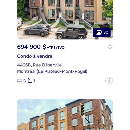
30
694 900 $
+TPS/TVQ
Condo à vendre
4426B, Rue D'Iberville
Montréal (Le Plateau-Mont-Royal)
3
1
?