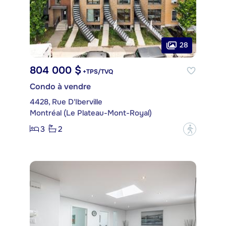
28
804 000 $
+TPS/TVQ
Condo à vendre
4428, Rue D'Iberville
Montréal (Le Plateau-Mont-Royal)
3
2
?