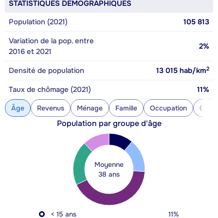
STATISTIQUES DÉMOGRAPHIQUES
Population (2021)
105 813
Variation de la pop. entre
2%
2016 et 2021
2
Densité de population
13 015
hab/km
Taux de chômage (2021)
11%
Âge
Revenus
Ménage
Famille
Occupation
Const
Population par groupe d'âge
Moyenne
38 ans
< 15 ans
11%