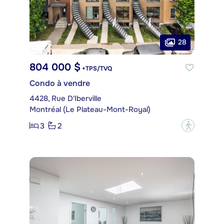
28
804 000 $
+TPS/TVQ
Condo à vendre
4428, Rue D'Iberville
Montréal (Le Plateau-Mont-Royal)
3
2
?