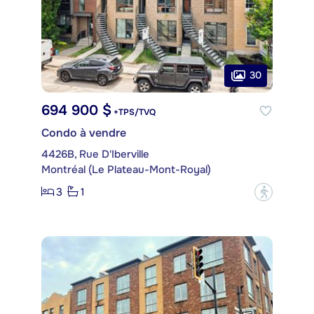
30
694 900 $
+TPS/TVQ
Condo à vendre
4426B, Rue D'Iberville
Montréal (Le Plateau-Mont-Royal)
3
1
?