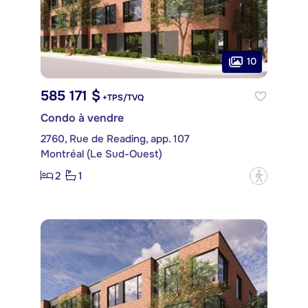
10
585 171 $
+TPS/TVQ
Condo à vendre
2760, Rue de Reading, app. 107
Montréal (Le Sud-Ouest)
2
1
?