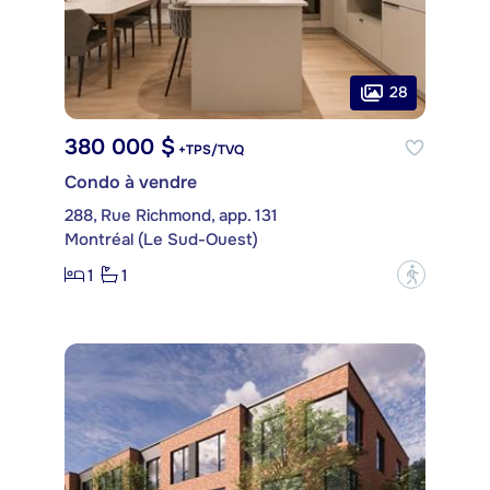
28
380 000 $
+TPS/TVQ
Condo à vendre
288, Rue Richmond, app. 131
Montréal (Le Sud-Ouest)
1
1
?