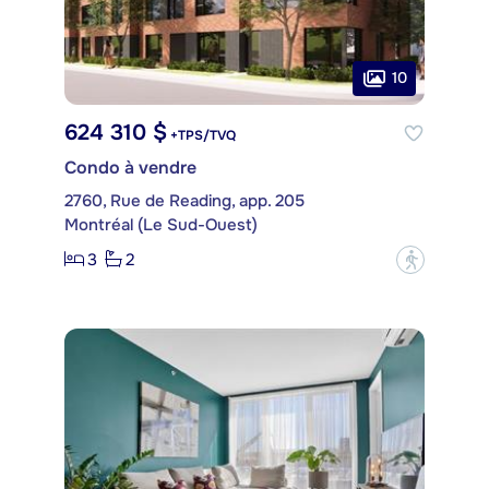
10
624 310 $
+TPS/TVQ
Condo à vendre
2760, Rue de Reading, app. 205
Montréal (Le Sud-Ouest)
3
2
?