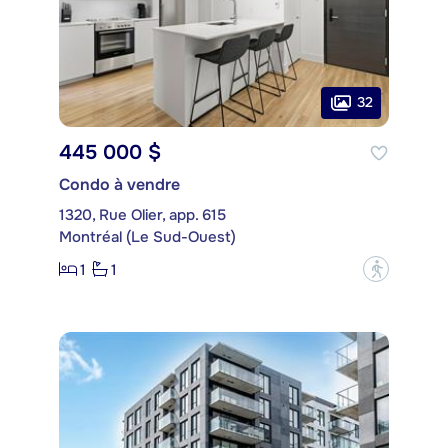
32
445 000 $
Condo à vendre
1320, Rue Olier, app. 615
Montréal (Le Sud-Ouest)
1
1
?