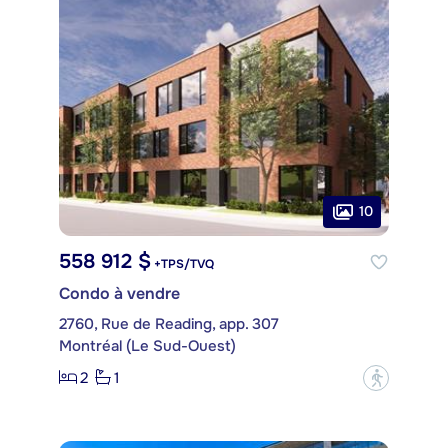
10
558 912 $
+TPS/TVQ
Condo à vendre
2760, Rue de Reading, app. 307
Montréal (Le Sud-Ouest)
2
1
?