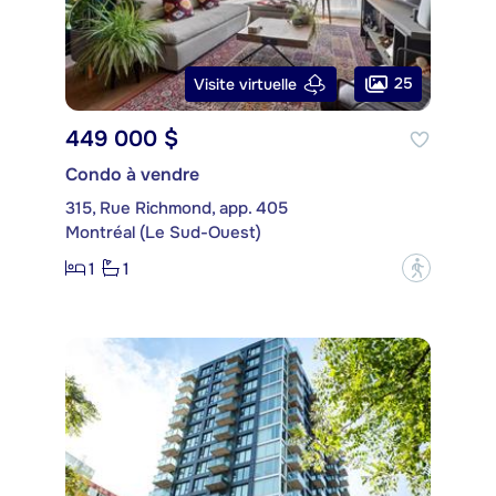
25
Visite virtuelle
449 000 $
Condo à vendre
315, Rue Richmond, app. 405
Montréal (Le Sud-Ouest)
1
1
?