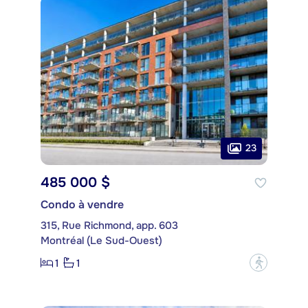
23
485 000 $
Condo à vendre
315, Rue Richmond, app. 603
Montréal (Le Sud-Ouest)
1
1
?