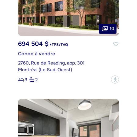
10
694 504 $
+TPS/TVQ
Condo à vendre
2760, Rue de Reading, app. 301
Montréal (Le Sud-Ouest)
3
2
?