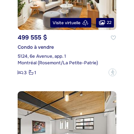
22
Visite virtuelle
499 555 $
Condo à vendre
5124, 6e Avenue, app. 1
Montréal (Rosemont/La Petite-Patrie)
3
1
?