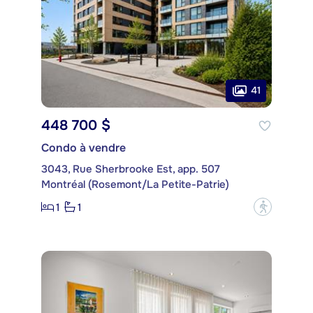
41
448 700 $
Condo à vendre
3043, Rue Sherbrooke Est, app. 507
Montréal (Rosemont/La Petite-Patrie)
1
1
?