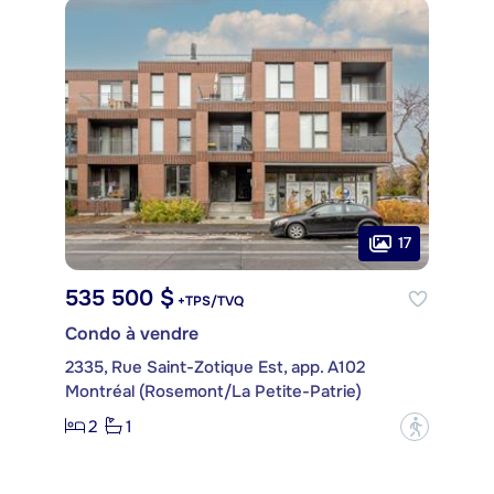
17
535 500 $
+TPS/TVQ
Condo à vendre
2335, Rue Saint-Zotique Est, app. A102
Montréal (Rosemont/La Petite-Patrie)
2
1
?