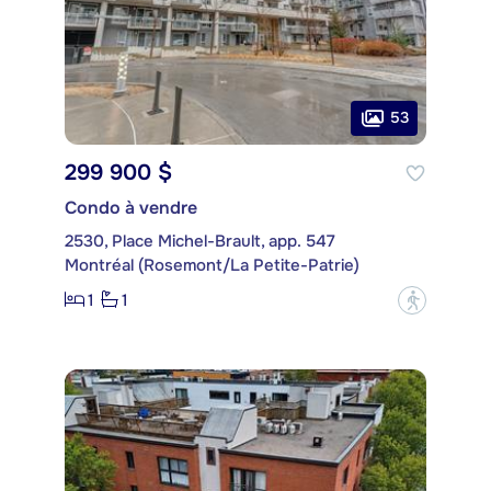
53
299 900 $
Condo à vendre
2530, Place Michel-Brault, app. 547
Montréal (Rosemont/La Petite-Patrie)
1
1
?