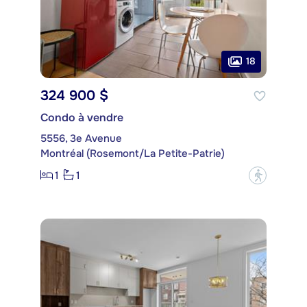
18
324 900 $
Condo à vendre
5556, 3e Avenue
Montréal (Rosemont/La Petite-Patrie)
1
1
?