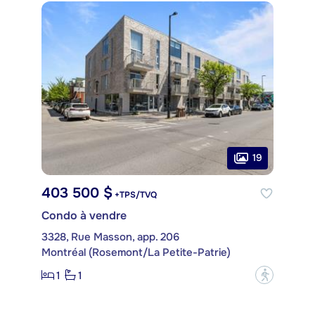
19
403 500 $
+TPS/TVQ
Condo à vendre
3328, Rue Masson, app. 206
Montréal (Rosemont/La Petite-Patrie)
1
1
?