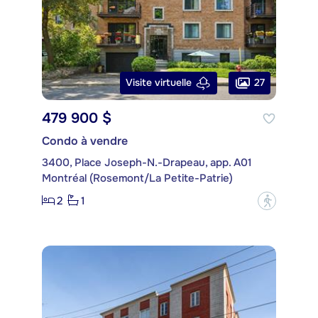
27
Visite virtuelle
479 900 $
Condo à vendre
3400, Place Joseph-N.-Drapeau, app. A01
Montréal (Rosemont/La Petite-Patrie)
2
1
?