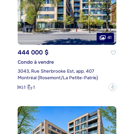
41
444 000 $
Condo à vendre
3043, Rue Sherbrooke Est, app. 407
Montréal (Rosemont/La Petite-Patrie)
1
1
?