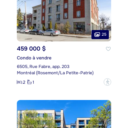
25
459 000 $
Condo à vendre
6505, Rue Fabre, app. 203
Montréal (Rosemont/La Petite-Patrie)
2
1
?