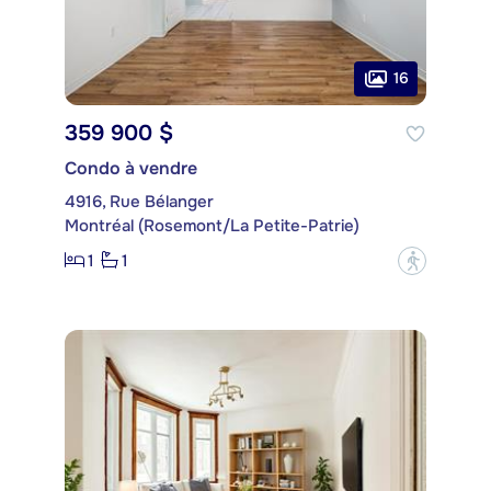
16
359 900 $
Condo à vendre
4916, Rue Bélanger
Montréal (Rosemont/La Petite-Patrie)
1
1
?