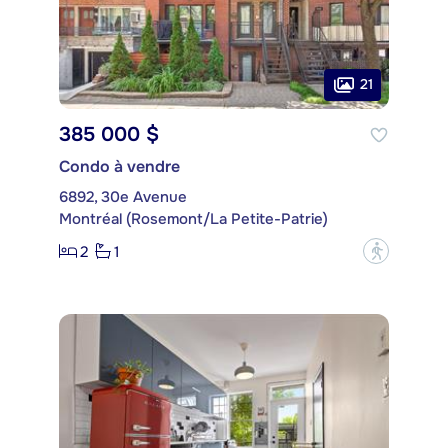
21
385 000 $
Condo à vendre
6892, 30e Avenue
Montréal (Rosemont/La Petite-Patrie)
2
1
?