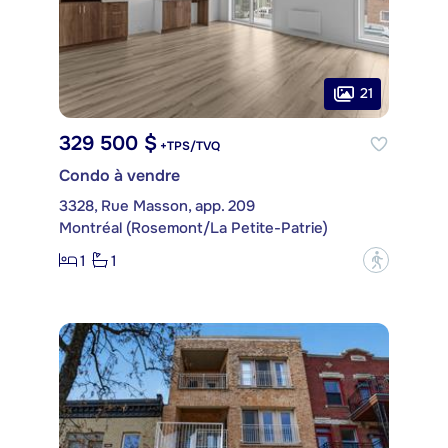
21
329 500 $
+TPS/TVQ
Condo à vendre
3328, Rue Masson, app. 209
Montréal (Rosemont/La Petite-Patrie)
1
1
?