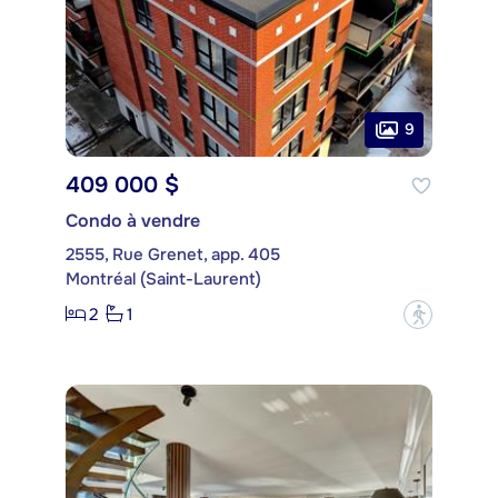
9
409 000 $
Condo à vendre
2555, Rue Grenet, app. 405
Montréal (Saint-Laurent)
2
1
?