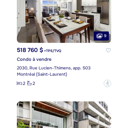
9
518 760 $
+TPS/TVQ
Condo à vendre
2030, Rue Lucien-Thimens, app. 503
Montréal (Saint-Laurent)
2
2
?