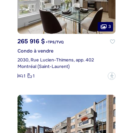
3
265 916 $
+TPS/TVQ
Condo à vendre
2030, Rue Lucien-Thimens, app. 402
Montréal (Saint-Laurent)
1
1
?