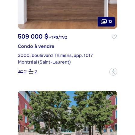
12
509 000 $
+TPS/TVQ
Condo à vendre
3000, boulevard Thimens, app. 1017
Montréal (Saint-Laurent)
2
2
?