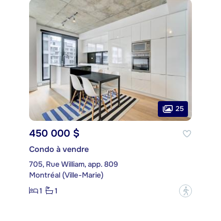
25
450 000 $
Condo à vendre
705, Rue William, app. 809
Montréal (Ville-Marie)
1
1
?