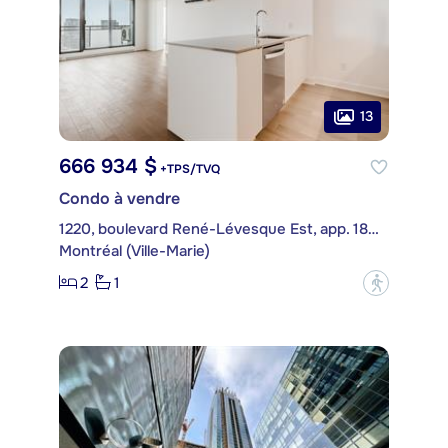
13
666 934 $
+TPS/TVQ
Condo à vendre
1220, boulevard René-Lévesque Est, app. 1803
Montréal (Ville-Marie)
2
1
?