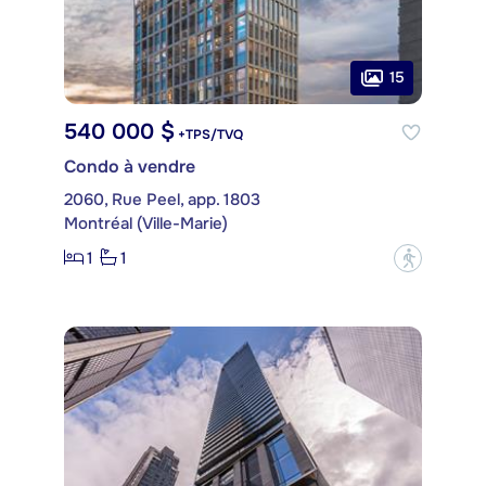
15
540 000 $
+TPS/TVQ
Condo à vendre
2060, Rue Peel, app. 1803
Montréal (Ville-Marie)
1
1
?