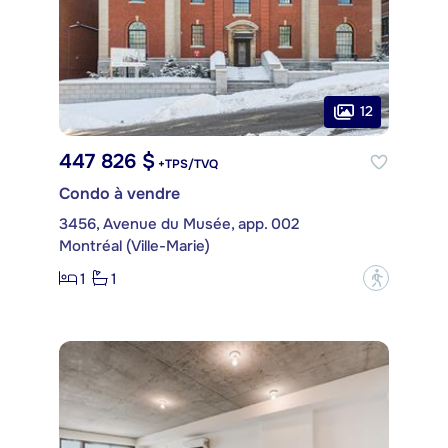
12
447 826 $
+TPS/TVQ
Condo à vendre
3456, Avenue du Musée, app. 002
Montréal (Ville-Marie)
1
1
?