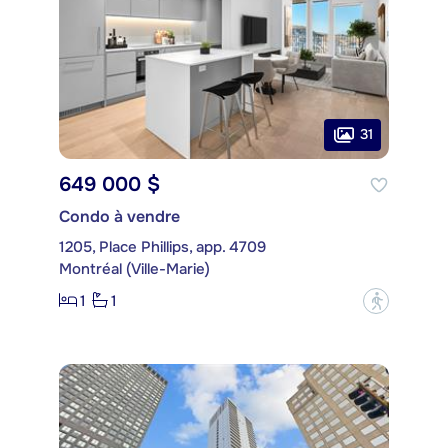
31
649 000 $
Condo à vendre
1205, Place Phillips, app. 4709
Montréal (Ville-Marie)
1
1
?