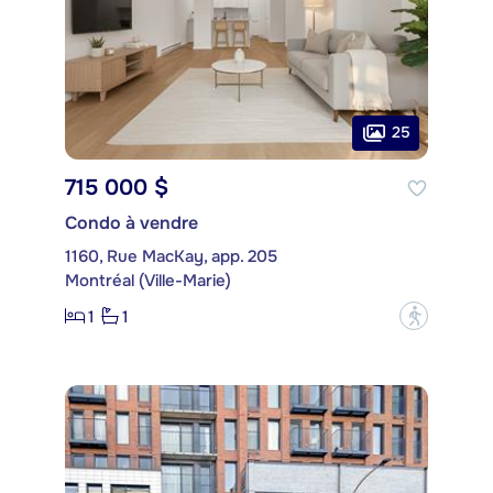
25
715 000 $
Condo à vendre
1160, Rue MacKay, app. 205
Montréal (Ville-Marie)
1
1
?