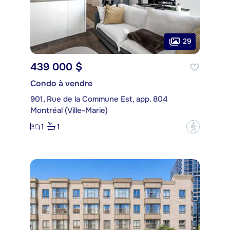
29
439 000 $
Condo à vendre
901, Rue de la Commune Est, app. 804
Montréal (Ville-Marie)
1
1
?