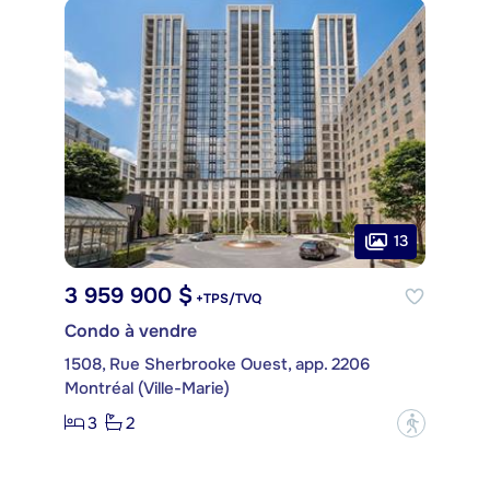
13
3 959 900 $
+TPS/TVQ
Condo à vendre
1508, Rue Sherbrooke Ouest, app. 2206
Montréal (Ville-Marie)
3
2
?