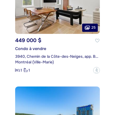
25
449 000 $
Condo à vendre
3940, Chemin de la Côte-des-Neiges, app. B35
Montréal (Ville-Marie)
1
1
?