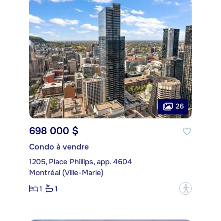
26
698 000 $
Condo à vendre
1205, Place Phillips, app. 4604
Montréal (Ville-Marie)
1
1
?