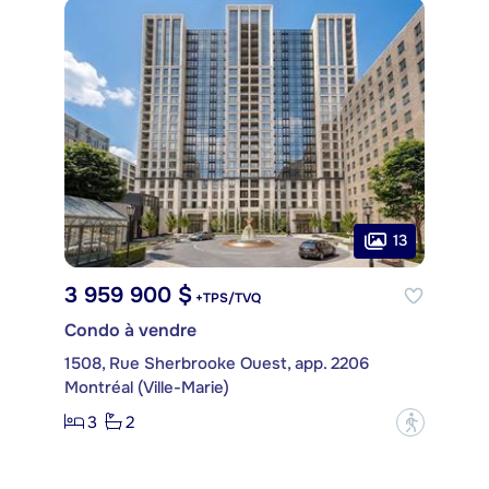
13
3 959 900 $
+TPS/TVQ
Condo à vendre
1508, Rue Sherbrooke Ouest, app. 2206
Montréal (Ville-Marie)
3
2
?