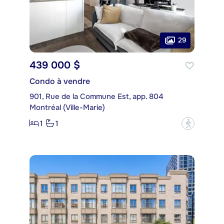
29
439 000 $
Condo à vendre
901, Rue de la Commune Est, app. 804
Montréal (Ville-Marie)
1
1
?