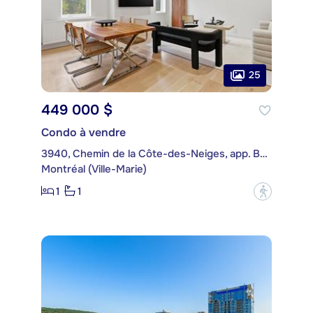
25
449 000 $
Condo à vendre
3940, Chemin de la Côte-des-Neiges, app. B35
Montréal (Ville-Marie)
1
1
?