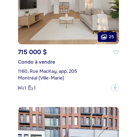
25
715 000 $
Condo à vendre
1160, Rue MacKay, app. 205
Montréal (Ville-Marie)
1
1
?