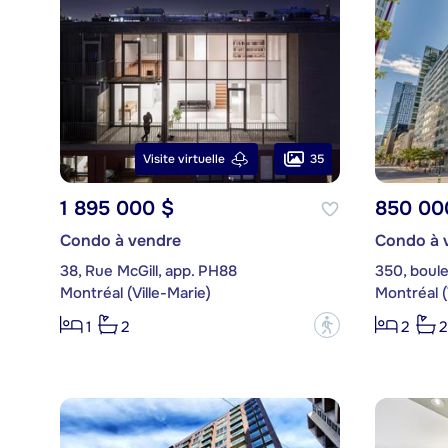
35
Visite virtuelle
1 895 000 $
850 00
Condo à vendre
Condo à 
38, Rue McGill, app. PH88
Montréal (Ville-Marie)
Montréal (
?
1
2
2
2