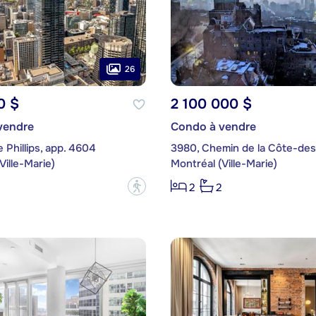
26
0 $
2 100 000 $
vendre
Condo à vendre
e Phillips, app. 4604
Ville-Marie)
Montréal (Ville-Marie)
?
2
2