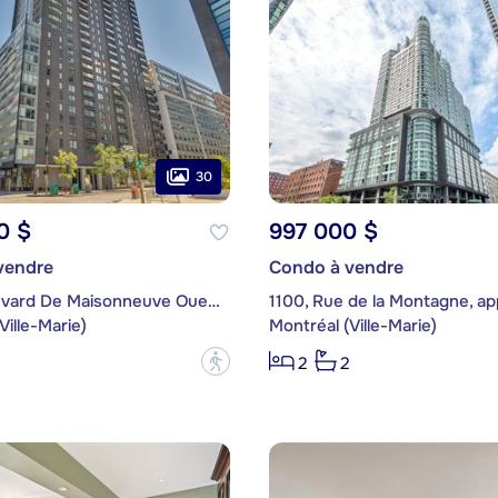
30
0 $
997 000 $
vendre
Condo à vendre
350, boulevard De Maisonneuve Ouest, app. 1607
1100, Rue de la Montagne, ap
Ville-Marie)
Montréal (Ville-Marie)
?
2
2