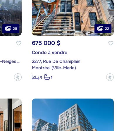
28
22
675 000 $
Condo à vendre
3980, Chemin de la Côte-des-Neiges, app. B96
2277, Rue De Champlain
Montréal (Ville-Marie)
?
?
3
1