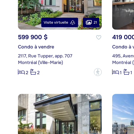
21
Visite virtuelle
599 900 $
419 00
Condo à vendre
Condo à 
2117, Rue Tupper, app. 707
495, Avenu
Montréal (Ville-Marie)
Montréal (
?
2
2
1
1