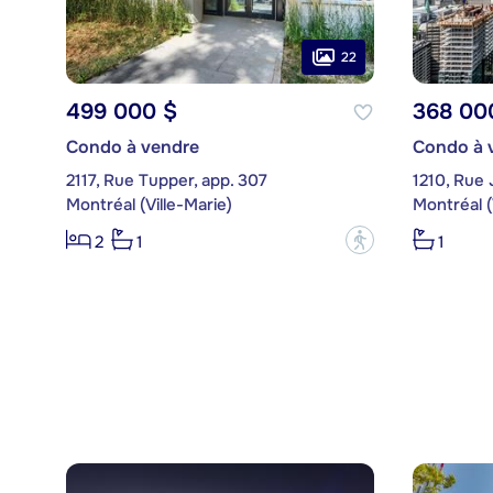
22
499 000 $
368 00
Condo à vendre
Condo à 
2117, Rue Tupper, app. 307
1210, Rue
Montréal (Ville-Marie)
Montréal (
?
2
1
1