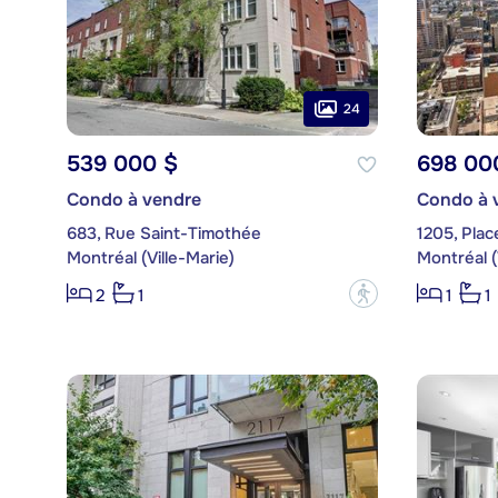
24
539 000 $
698 00
Condo à vendre
Condo à 
683, Rue Saint-Timothée
1205, Plac
Montréal (Ville-Marie)
Montréal (
?
2
1
1
1