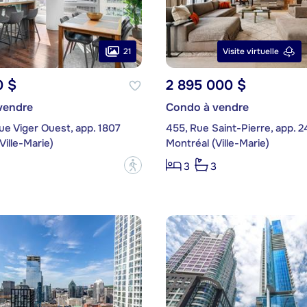
21
Visite virtuelle
0 $
2 895 000 $
vendre
Condo à vendre
e Viger Ouest, app. 1807
455, Rue Saint-Pierre, app. 
Ville-Marie)
Montréal (Ville-Marie)
?
3
3