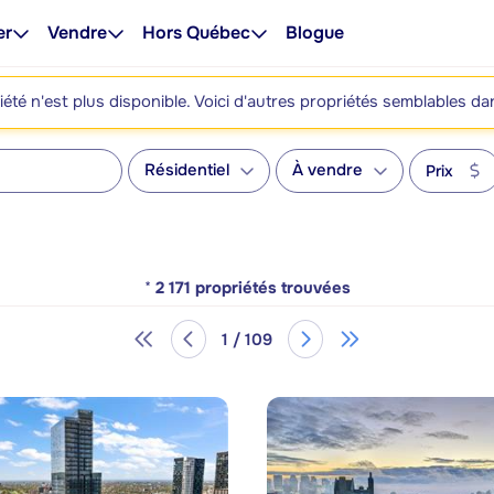
er
Vendre
Hors Québec
Blogue
été n'est plus disponible. Voici d'autres propriétés semblables da
Résidentiel
À vendre
Prix
*
2 171
propriétés trouvées
1 / 109