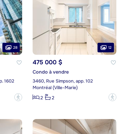
28
12
475 000 $
Condo à vendre
p. 1602
3460, Rue Simpson, app. 102
Montréal (Ville-Marie)
?
?
2
2