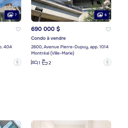
7
6
690 000 $
Condo à vendre
p. 404
2600, Avenue Pierre-Dupuy, app. 1014
Montréal (Ville-Marie)
?
?
1
2