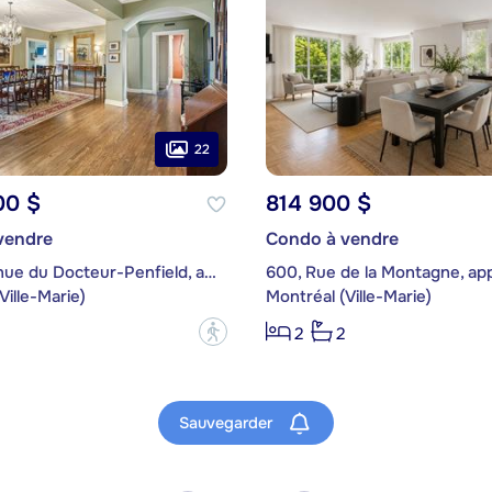
22
00 $
814 900 $
vendre
Condo à vendre
1700, Avenue du Docteur-Penfield, app. 47
600, Rue de la Montagne, ap
Ville-Marie)
Montréal (Ville-Marie)
?
2
2
Sauvegarder