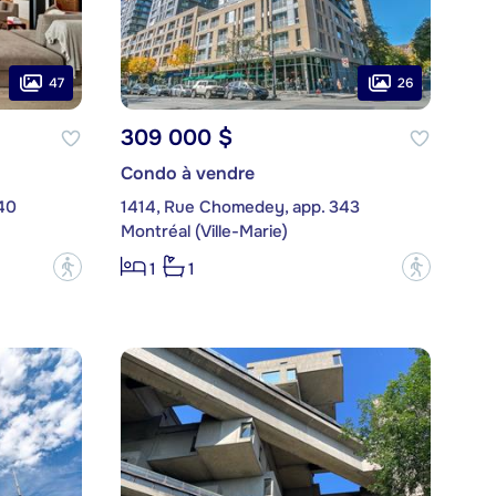
47
26
309 000 $
Condo à vendre
240
1414, Rue Chomedey, app. 343
Montréal (Ville-Marie)
?
?
1
1