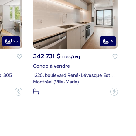
25
9
342 731 $
+TPS/TVQ
Condo à vendre
p. 305
1220, boulevard René-Lévesque Est, app. 813
Montréal (Ville-Marie)
?
?
1