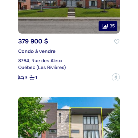
35
379 900 $
Condo à vendre
8764, Rue des Aïeux
Québec (Les Rivières)
3
1
?