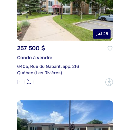
25
257 500 $
Condo à vendre
6405, Rue du Gabarit, app. 216
Québec (Les Rivières)
1
1
?