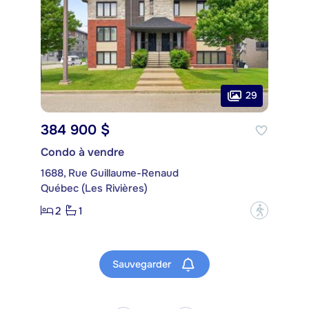
29
384 900 $
Condo à vendre
1688, Rue Guillaume-Renaud
Québec (Les Rivières)
2
1
?
Sauvegarder