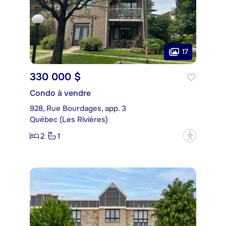
17
330 000 $
Condo à vendre
928, Rue Bourdages, app. 3
Québec (Les Rivières)
2
1
?