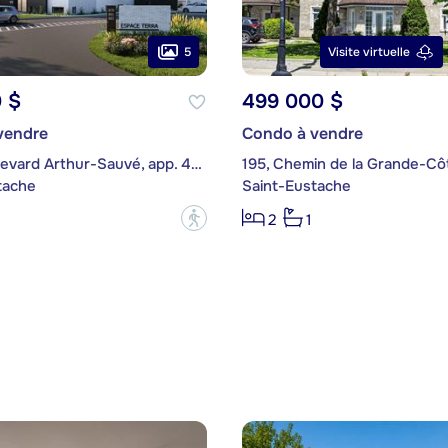
5
Visite virtuelle
 $
499 000 $
vendre
Condo à vendre
879A, boulevard Arthur-Sauvé, app. 402
195, Chemin de la Grande-Côt
tache
Saint-Eustache
?
2
1