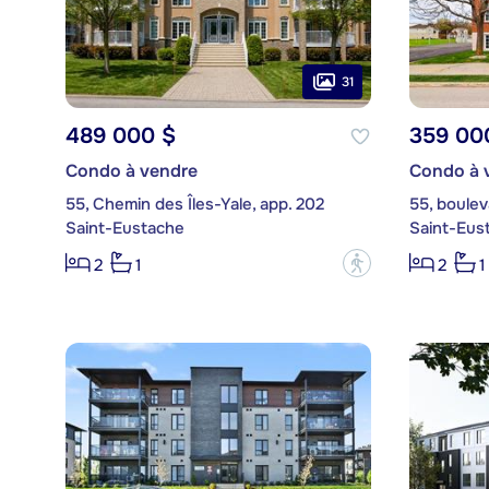
31
489 000 $
359 00
Condo à vendre
Condo à 
55, Chemin des Îles-Yale, app. 202
55, boulev
Saint-Eustache
Saint-Eus
?
2
1
2
1