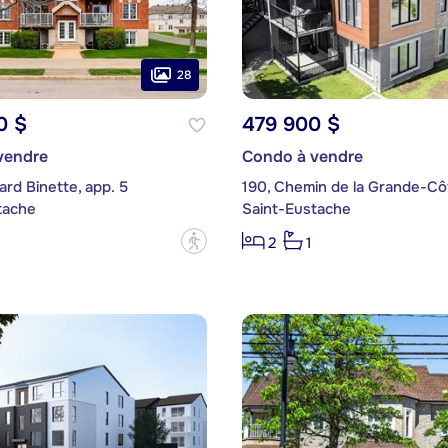
28
0 $
479 900 $
vendre
Condo à vendre
ard Binette, app. 5
tache
Saint-Eustache
?
2
1