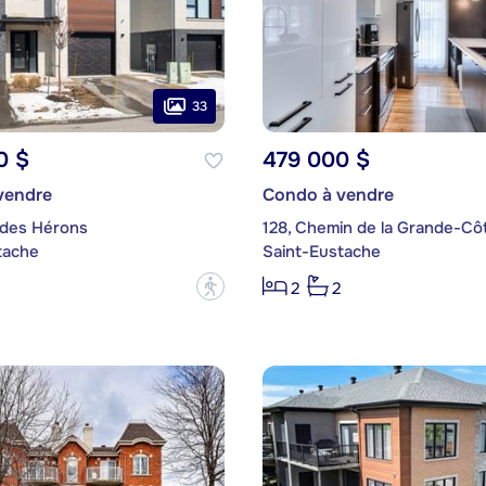
33
0 $
479 000 $
vendre
Condo à vendre
 des Hérons
tache
Saint-Eustache
?
2
2