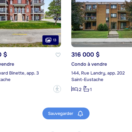
13
0 $
316 000 $
vendre
Condo à vendre
vard Binette, app. 3
144, Rue Landry, app. 202
tache
Saint-Eustache
?
2
1
Sauvegarder