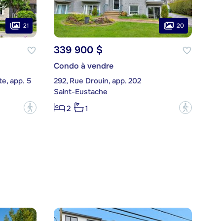
21
20
339 900 $
Condo à vendre
e, app. 5
292, Rue Drouin, app. 202
Saint-Eustache
?
?
2
1