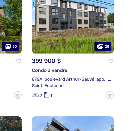
30
28
399 900 $
Condo à vendre
879A, boulevard Arthur-Sauvé, app. 102
Saint-Eustache
?
?
2
1