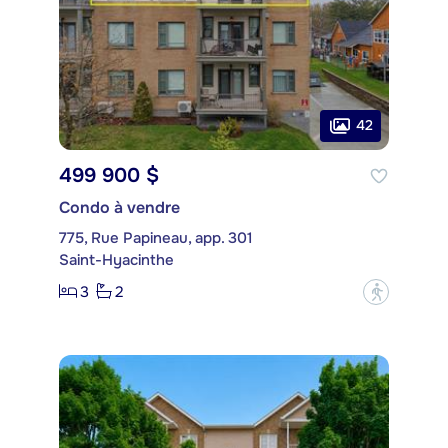
42
499 900 $
Condo à vendre
775, Rue Papineau, app. 301
Saint-Hyacinthe
3
2
?