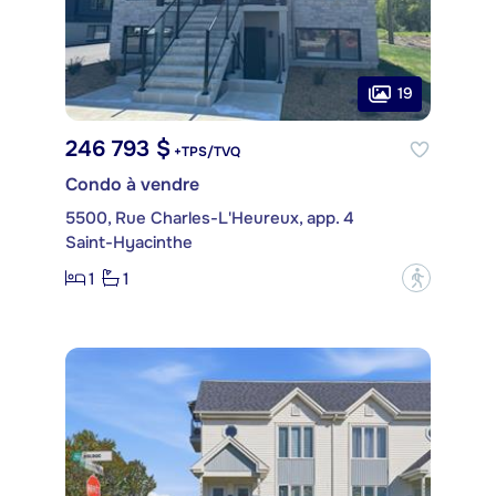
19
246 793 $
+TPS/TVQ
Condo à vendre
5500, Rue Charles-L'Heureux, app. 4
Saint-Hyacinthe
1
1
?