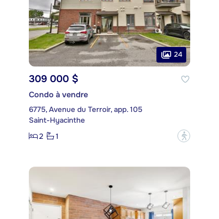
24
309 000 $
Condo à vendre
6775, Avenue du Terroir, app. 105
Saint-Hyacinthe
2
1
?