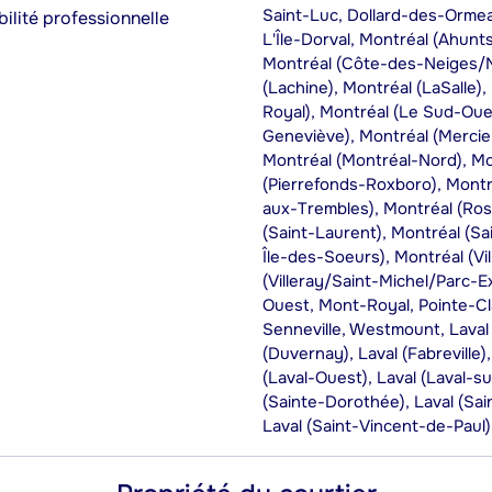
Saint-Luc, Dollard-des-Ormea
ilité professionnelle
L'Île-Dorval, Montréal (Ahunts
Montréal (Côte-des-Neiges/
(Lachine), Montréal (LaSalle)
Royal), Montréal (Le Sud-Oues
Geneviève), Montréal (Merci
Montréal (Montréal-Nord), Mo
(Pierrefonds-Roxboro), Montré
aux-Trembles), Montréal (Ros
(Saint-Laurent), Montréal (S
Île-des-Soeurs), Montréal (Vi
(Villeray/Saint-Michel/Parc-E
Ouest, Mont-Royal, Pointe-Cl
Senneville, Westmount, Laval 
(Duvernay), Laval (Fabreville)
(Laval-Ouest), Laval (Laval-su
(Sainte-Dorothée), Laval (Sai
Laval (Saint-Vincent-de-Paul)