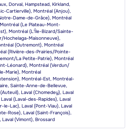
ux, Dorval, Hampstead, Kirkland,
ic-Cartierville), Montréal (Anjou),
Notre-Dame-de-Grâce), Montréal
, Montréal (Le Plateau-Mont-
t), Montréal (L'Île-Bizard/Sainte-
er/Hochelaga-Maisonneuve),
ntréal (Outremont), Montréal
al (Rivière-des-Prairies/Pointe-
emont/La Petite-Patrie), Montréal
aint-Léonard), Montréal (Verdun/
lle-Marie), Montréal
xtension), Montréal-Est, Montréal-
aire, Sainte-Anne-de-Bellevue,
(Auteuil), Laval (Chomedey), Laval
, Laval (Laval-des-Rapides), Laval
r-le-Lac), Laval (Pont-Viau), Laval
nte-Rose), Laval (Saint-François),
, Laval (Vimont), Brossard