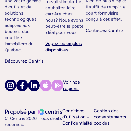
une vaste gamme
Rien de plus simple!
travail stimulant et
d’outils et de
Il suffit de remplir le
souhaitez faire
solutions
court formulaire
carrière chez
technologiques
conçu à cet effet.
nous? Nous avons
adaptés aux
peut-être le poste
Contactez Centris
besoins des
idéal pour vous.
courtiers
Voyez les emplois
immobiliers du
Québec.
disponibles
Découvrez Centris
Voir nos
régions
Conditions
Gestion des
d’utilisation –
consentements
© Centris 2026. Tous droits
Confidentialité
cookies
réservés.