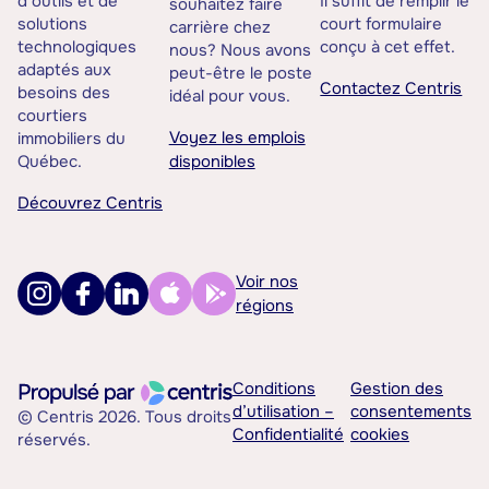
d’outils et de
Il suffit de remplir le
souhaitez faire
solutions
court formulaire
carrière chez
technologiques
conçu à cet effet.
nous? Nous avons
adaptés aux
peut-être le poste
Contactez Centris
besoins des
idéal pour vous.
courtiers
Voyez les emplois
immobiliers du
Québec.
disponibles
Découvrez Centris
Voir nos
régions
Conditions
Gestion des
d’utilisation –
consentements
© Centris 2026. Tous droits
Confidentialité
cookies
réservés.