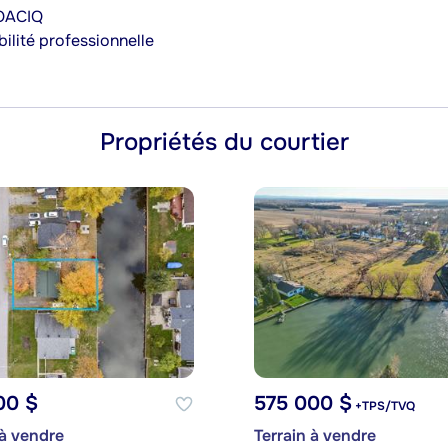
’OACIQ
ilité professionnelle
Propriétés du courtier
00 $
575 000 $
+TPS/TVQ
à vendre
Terrain à vendre