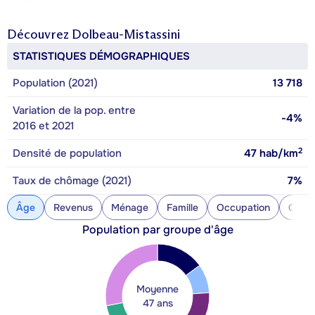
Découvrez
Dolbeau-Mistassini
STATISTIQUES DÉMOGRAPHIQUES
Population (2021)
13 718
Variation de la pop. entre
-4%
2016 et 2021
2
Densité de population
47
hab/km
Taux de chômage (2021)
7%
Âge
Revenus
Ménage
Famille
Occupation
Const
Population par groupe d'âge
Moyenne
47 ans