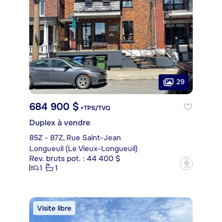
29
684 900 $
+TPS/TVQ
Duplex à vendre
85Z - 87Z, Rue Saint-Jean
Longueuil (Le Vieux-Longueuil)
Rev. bruts pot. : 44 400 $
?
1
1
Visite libre