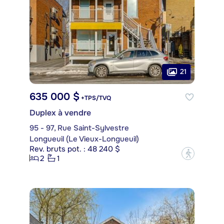
21
635 000 $
+TPS/TVQ
Duplex à vendre
95 - 97, Rue Saint-Sylvestre
Longueuil (Le Vieux-Longueuil)
Rev. bruts pot. : 48 240 $
?
2
1