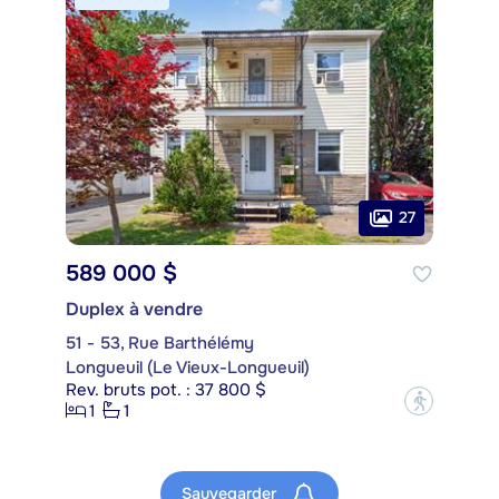
27
589 000 $
Duplex à vendre
51 - 53, Rue Barthélémy
Longueuil (Le Vieux-Longueuil)
Rev. bruts pot. : 37 800 $
?
1
1
Sauvegarder