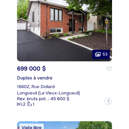
53
699 000 $
Duplex à vendre
1660Z, Rue Dollard
Longueuil (Le Vieux-Longueuil)
Rev. bruts pot. : 45 600 $
?
2
1
Visite libre