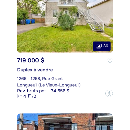
36
719 000 $
Duplex à vendre
1266 - 1268, Rue Grant
Longueuil (Le Vieux-Longueuil)
Rev. bruts pot. : 34 656 $
?
4
2