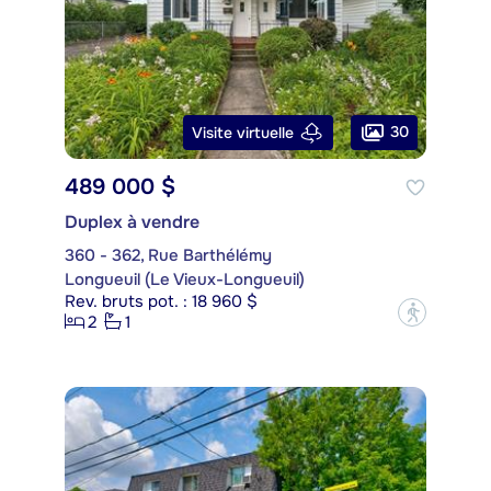
30
Visite virtuelle
489 000 $
Duplex à vendre
360 - 362, Rue Barthélémy
Longueuil (Le Vieux-Longueuil)
Rev. bruts pot. : 18 960 $
?
2
1