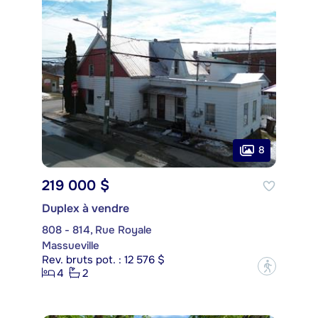
8
219 000 $
Duplex à vendre
808 - 814, Rue Royale
Massueville
Rev. bruts pot. : 12 576 $
?
4
2