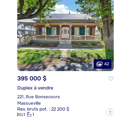
42
395 000 $
Duplex à vendre
221, Rue Bonsecours
Massueville
Rev. bruts pot. : 22 200 $
?
1
1