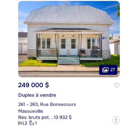
27
249 000 $
Duplex à vendre
261 - 263, Rue Bonsecours
Massueville
Rev. bruts pot. : 13 932 $
?
2
1