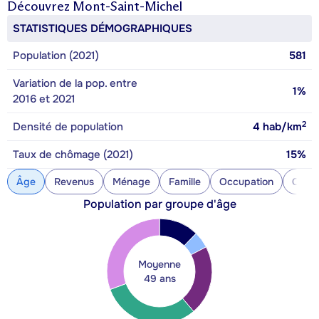
Découvrez
Mont-Saint-Michel
STATISTIQUES DÉMOGRAPHIQUES
Population (2021)
581
Variation de la pop. entre
1%
2016 et 2021
2
Densité de population
4
hab/km
Taux de chômage (2021)
15%
Âge
Revenus
Ménage
Famille
Occupation
Const
Population par groupe d'âge
Moyenne
49 ans