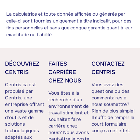
La calculatrice et toute donnée affichée ou générée par
celle-ci sont fournies uniquement à titre indicatif, pour des
fins personnelles et sans quelconque garantie quant à leur
exactitude ou fiabilité.
DÉCOUVREZ
FAITES
CONTACTEZ
CENTRIS
CARRIÈRE
CENTRIS
CHEZ NOUS
Centris.ca est
Vous avez des
propulsé par
questions ou des
Vous êtes à la
Centris, une
commentaires à
recherche d’un
entreprise offrant
nous soumettre?
environnement de
une vaste gamme
Rien de plus simple!
travail stimulant et
d’outils et de
Il suffit de remplir le
souhaitez faire
solutions
court formulaire
carrière chez
technologiques
conçu à cet effet.
nous? Nous avons
adaptés aux
peut-être le poste