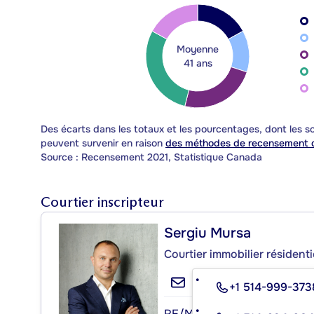
Moyenne
41 ans
Des écarts dans les totaux et les pourcentages, dont les
peuvent survenir en raison
des méthodes de recensement d
Source : Recensement 2021, Statistique Canada
Courtier inscripteur
Sergiu Mursa
Courtier immobilier résident
+1 514-999-373
RE/MAX ROYAL (JORDAN) I