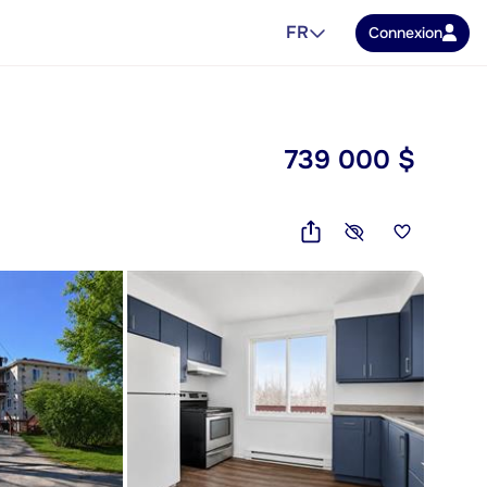
FR
Connexion
739 000 $