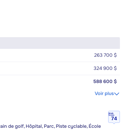
263 700 $
324 900 $
588 600 $
Voir plus
Walk
Score
74
n de golf, Hôpital, Parc, Piste cyclable, École