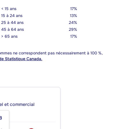
< 15 ans
17%
15 à 24 ans
13%
25 à 44 ans
24%
45 à 64 ans
29%
> 65 ans
17%
 sommes ne correspondent pas nécessairement à 100 %,
e Statistique Canada.
iel et commercial
8
NC.