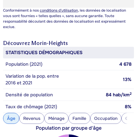
Conformément à nos
conditions d’utilisation
, les données de localisation
vous sont fournies « telles quelles », sans aucune garantie. Toute
responsabilité découlant des données de localisation est expressément
exclue.
Découvrez
Morin-Heights
STATISTIQUES DÉMOGRAPHIQUES
Population (2021)
4 678
Variation de la pop. entre
13%
2016 et 2021
2
Densité de population
84
hab/km
Taux de chômage (2021)
8%
Âge
Revenus
Ménage
Famille
Occupation
Const
Population par groupe d'âge