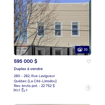
33
595 000 $
Duplex à vendre
280 - 282, Rue Lavigueur
Québec (La Cité-Limoilou)
Rev. bruts pot. : 22 752 $
?
1
1