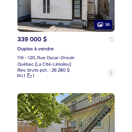
36
339 000 $
Duplex à vendre
116 - 120, Rue Oscar-Drouin
Québec (La Cité-Limoilou)
Rev. bruts pot. : 26 280 $
?
1
1