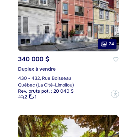
24
340 000 $
Duplex à vendre
430 - 432, Rue Boisseau
Québec (La Cité-Limoilou)
Rev. bruts pot. : 20 040 $
?
2
1